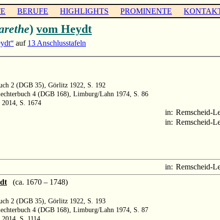
TE
BERUFE
HIGHLIGHTS
PROMINENTE
KONTAK
arethe
)
vom Heydt
ydt“
auf
13 Anschlusstafeln
buch 2 (DGB 35), Görlitz 1922, S. 192
hlechterbuch 4 (DGB 168), Limburg/Lahn 1974, S. 86
 2014, S. 1674
in:
Remscheid-L
in:
Remscheid-L
in:
Remscheid-L
dt
(ca. 1670 – 1748)
buch 2 (DGB 35), Görlitz 1922, S. 193
hlechterbuch 4 (DGB 168), Limburg/Lahn 1974, S. 87
 2014, S. 1114