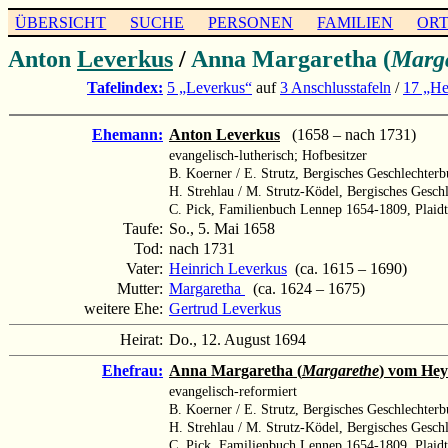
ÜBERSICHT
SUCHE
PERSONEN
FAMILIEN
OR
Anton
Leverkus
/
Anna Margaretha (
Marg
Tafelindex:
5 „Leverkus“
auf
3 Anschlusstafeln
/
17 „He
Ehemann:
Anton Leverkus
(1658 – nach 1731)
evangelisch-lutherisch; Hofbesitzer
B. Koerner / E. Strutz, Bergisches Geschlechter
H. Strehlau / M. Strutz-Ködel, Bergisches Gesc
C. Pick, Familienbuch Lennep 1654-1809, Plaidt
Taufe:
So., 5. Mai 1658
Tod:
nach 1731
Vater:
Heinrich Leverkus
(ca. 1615 – 1690)
Mutter:
Margaretha
(ca. 1624 – 1675)
weitere Ehe:
Gertrud Leverkus
Heirat:
Do., 12. August 1694
Ehefrau:
Anna Margaretha (
Margarethe
) vom Hey
evangelisch-reformiert
B. Koerner / E. Strutz, Bergisches Geschlechter
H. Strehlau / M. Strutz-Ködel, Bergisches Gesc
C. Pick, Familienbuch Lennep 1654-1809, Plaidt