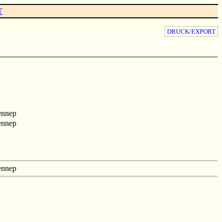
T
DRUCK/EXPORT
ennep
ennep
ennep