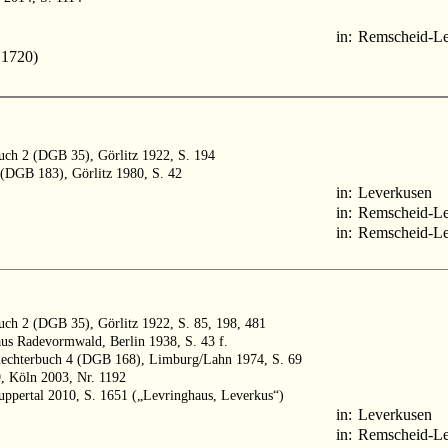
in:
Remscheid-L
 1720)
buch 2 (DGB 35), Görlitz 1922, S. 194
 (DGB 183), Görlitz 1980, S. 42
in:
Leverkusen
in:
Remscheid-L
in:
Remscheid-L
buch 2 (DGB 35), Görlitz 1922, S. 85, 198, 481
aus Radevormwald, Berlin 1938, S. 43 f.
hlechterbuch 4 (DGB 168), Limburg/Lahn 1974, S. 69
9, Köln 2003, Nr. 1192
ppertal 2010, S. 1651 („Levringhaus, Leverkus“)
in:
Leverkusen
in:
Remscheid-L