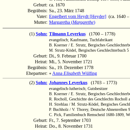
Geburt:
ca. 1670
Begräbnis:
Sa., 23. März 1748
Vater:
Engelbert vom Heydt [Heyder]
(ca. 1640 –
Mutter:
Margaretha (
Margarethe
)
(1)
Sohn:
Tilmann Leverkus
(1700 – 1778)
evangelisch; Kaufmann, Tuchfabrikant
B. Koerner / E. Strutz, Bergisches Geschlechter
M. Strutz-Ködel, Bergisches Geschlechterbuch 5
Geburt:
Di., 9. Februar 1700
Heirat:
Mi., 5. November 1721
Begräbnis:
Sa., 19. Dezember 1778
Ehepartner:
Anna
Elisabeth
Wülfing
+
(2)
Sohn:
Johann
es Leverkus
(1703 – 1773)
evangelisch-lutherisch; Gutsbesitzer
B. Koerner / E. Strutz, Bergisches Geschlechter
R. Rocholl, Geschichte des Geschlechts Rocholl 
H. Strehlau / M. Strutz-Ködel, Bergisches Gesc
P. Buchholz / V. Thorey, Deutsche Ahnenreihen 
C. Pick, Familienbuch Remscheid 1680-1809, Wu
Geburt:
Fr., 7. September 1703
Heirat:
Do., 8. November 1731