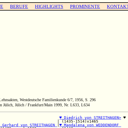
TE
BERUFE
HIGHLIGHTS
PROMINENTE
KONTAK
r Lehnsakten, Westdeutsche Familienkunde 6/7, 1956, S. 296
 Jülich, Jülich / Frankfurt/Main 1999, Nr. L633, L634
                          
♥ Diedrich von STREITHAGEN>
 ♥

                         | (1435-1514)x1465          

 Gerhard von STREITHAGEN 
|
♥ Magdalena von WEDDENDORF 