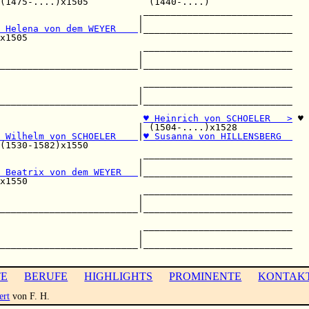
(1475-....)x1505           (1440-....)               

                          ___________________________

                         |                           

 Helena von dem WEYER    
|___________________________

x1505                                                

                          ___________________________

                         |                           

_________________________|___________________________

                                                     

                          ___________________________

                         |                           

_________________________|___________________________

♥ Heinrich von SCHOELER   >
 ♥

                         | (1504-....)x1528          

 Wilhelm von SCHOELER    
|
♥ Susanna von HILLENSBERG  
(1530-1582)x1550                                     

                          ___________________________

                         |                           

 Beatrix von dem WEYER   
|___________________________

x1550                                                

                          ___________________________

                         |                           

_________________________|___________________________

                                                     

                          ___________________________

                         |                           

_________________________|___________________________

TE
BERUFE
HIGHLIGHTS
PROMINENTE
KONTAK
ert
von F. H.