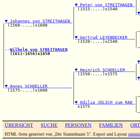
                                                     | 
♥ Peter von STREITHAGEN 
| 
                            | (1515-....)x1540       | 
                            |                        |
♥
                            |                          
♥ Johannes von STREITHAGEN 
|                          
| (1560-....)x1600          |                          
|                           |                         _
|                           |                        | 
|                           |
♥ Gertrud LEYENDECKER   
| 
|                             (1520-....)x1540       | 
|                                                    |_
|--
Wilhelm von STREITHAGEN
|  
(1611-1656)x1650
|                                                      
|                                                     
♥
|                                                    | 
|                            
♥ Heinrich SCHOELLER    
| 
|                           | (1550-....)x1575       | 
|                           |                        |
♥
|                           |                          
|
♥ Agnes SCHOELLER          
|                          
  (1575-....)x1600          |                          
                            |                         _
                            |                        | 
                            |
♥ Odilia JÜLICH zum RAD 
| 
                              x1575                  | 
                                                     |_
ÜBERSICHT
SUCHE
PERSONEN
FAMILIEN
OR
HTML-Seite generiert von „Der Stammbaum 5“. Export und Layout
optimi