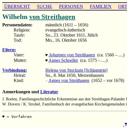
ÜBERSICHT
SUCHE
PERSONEN
FAMILIEN
OR
Wilhelm
von Streithagen
Personendaten:
männlich (1611 – 1656)
Religion:
evangelisch-lutherisch
Taufe:
So., 23. Oktober 1611, Jülich
Tod:
Mo., 16. Oktober 1656
Eltern:
Vater:
Johann
es von Streithagen
(ca. 1560 – ....)
♥
Mutter:
Agnes Schoeller
(ca. 1575 – ....)
♥
Verbindung:
Helena von Stockum [Schlagstein]
Heirat:
So., 8. Mai 1650, Merzenhausen
Kind:
Agnes von Streithagen
(1652 – vor 1678)
-
Anmerkungen und
Literatur
J. Roelen, Familiengeschichtliche Erkenntnisse aus den Streithagen-Palande
W. Dovern / K. Strobel, Familienbuch der evangelischen Kirchengemeinden in
♥ = Vorfahren                                          
                                                       
♥