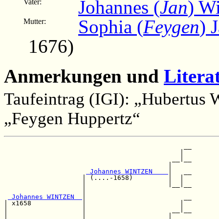
Johannes (
Jan
) W
Vater:
Sophia (
Feygen
) 
Mutter:
1676)
Anmerkungen und
Litera
Taufeintrag (IGI): „Hubertus 
„Feygen Huppertz“
                                              __

                                             |  

                                           __|__

                                          |     

 Johannes WINTZEN    
|   __

                    | (....-1658)         |  |  

                    |                     |__|__

                    |                           

 Johannes WINTZEN  
|                         __

| x1658             |                        |  

|                   |                      __|__

|                   |                     |     
