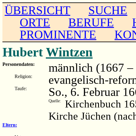
ÜBERSICHT
SUCHE
ORTE
BERUFE
PROMINENTE
KO
Hubert
Wintzen
männlich (1667 – .
Personendaten:
evangelisch-refor
Religion:
So., 6. Februar 1
Taufe:
Kirchenbuch 16
Quelle:
Kirche Jüchen (nac
Eltern: