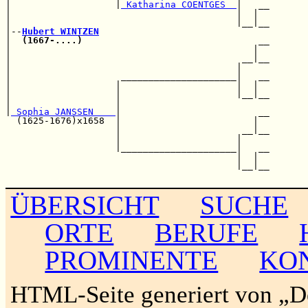
|                   |
 Katharina COENTGES  
|   __

|                                         |  |  

|                                         |__|__

|--
Hubert WINTZEN
|  
(1667-....)
                                __

|                                            |  

|                                          __|__

|                                         |     

|                    _____________________|   __

|                   |                     |  |  

|                   |                     |__|__

|                   |                           

|
 Sophia JANSSEN    
|                         __

  (1625-1676)x1658  |                        |  

                    |                      __|__

                    |                     |     

                    |_____________________|   __

                                          |  |  

                                          |__|__

ÜBERSICHT
SUCHE
ORTE
BERUFE
PROMINENTE
KO
HTML-Seite generiert von „