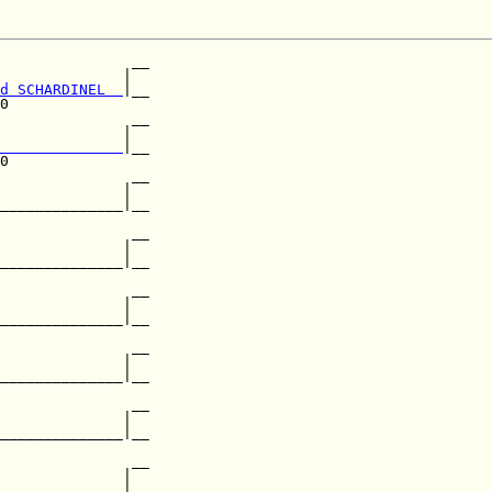
               __

              |  

d SCHARDINEL  
|__

0                

               __

              |  

              
|__

0                

               __

              |  

______________|__

                 

               __

              |  

______________|__

               __

              |  

______________|__

                 

               __

              |  

______________|__

                 

               __

              |  

______________|__

                 

               __

              |  

______________|__
