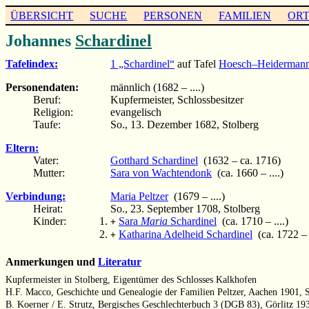
ÜBERSICHT
SUCHE
PERSONEN
FAMILIEN
OR
Johannes
Schardinel
Tafelindex:
1 „Schardinel“
auf Tafel
Hoesch–Heiderman
Personendaten:
männlich (1682 – ....)
Beruf:
Kupfermeister, Schlossbesitzer
Religion:
evangelisch
Taufe:
So., 13. Dezember 1682, Stolberg
Eltern:
Vater:
Gotthard Schardinel
(1632 – ca. 1716)
Mutter:
Sara von Wachtendonk
(ca. 1660 – ....)
Verbindung:
Maria Peltzer
(1679 – ....)
Heirat:
So., 23. September 1708, Stolberg
Kinder:
Sara
Maria
Schardinel
(ca. 1710 – ....)
+
Katharina Adelheid Schardinel
(ca. 1722 –
+
Anmerkungen und
Literatur
Kupfermeister in Stolberg, Eigentümer des Schlosses Kalkhofen
H.F. Macco, Geschichte und Genealogie der Familien Peltzer, Aachen 1901, 
B. Koerner / E. Strutz, Bergisches Geschlechterbuch 3 (DGB 83), Görlitz 19