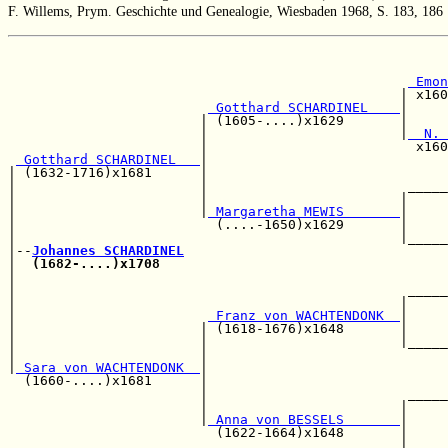
F. Willems, Prym. Geschichte und Genealogie, Wiesbaden 1968, S. 183, 186
                                                       
                                                       
 Emon
                                                 | x160
 Gotthard SCHARDINEL    
|     
                        | (1605-....)x1629       |     
                        |                        |
  N. 
                        |                          x160
 Gotthard SCHARDINEL   
|                              
| (1632-1716)x1681      |                              
|                       |                         _____
|                       |                        |     
|                       |
 Margaretha MEWIS       
|     
|                         (....-1650)x1629       |     
|                                                |_____
|--
Johannes SCHARDINEL
|  
(1682-....)x1708
                                    
|                                                      
|                                                 _____
|                                                |     
|                        
 Franz von WACHTENDONK  
|     
|                       | (1618-1676)x1648       |     
|                       |                        |_____
|                       |                              
|
 Sara von WACHTENDONK  
|                              
  (1660-....)x1681      |                              
                        |                         _____
                        |                        |     
                        |
 Anna von BESSELS       
|     
                          (1622-1664)x1648       |     
                                                 |_____