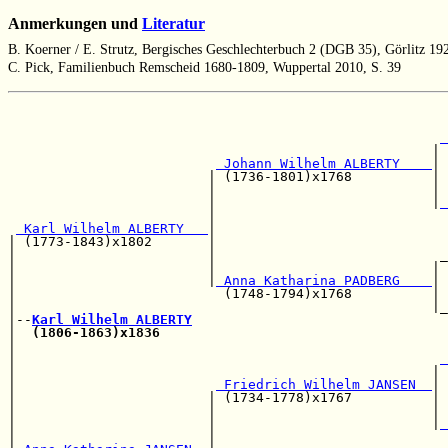
Anmerkungen und
Literatur
B. Koerner / E. Strutz, Bergisches Geschlechterbuch 2 (DGB 35), Görlitz 19
C. Pick, Familienbuch Remscheid 1680-1809, Wuppertal 2010, S. 39
                                                       
 
                                                     | 
 Johann Wilhelm ALBERTY    
|

                         | (1736-1801)x1768          | 
                         |                           | 
                         |                           |
 
                         |                             
 Karl Wilhelm ALBERTY   
|                             
| (1773-1843)x1802       |                             
|                        |                            _
|                        |                           | 
|                        |
 Anna Katharina PADBERG    
| 
|                          (1748-1794)x1768          | 
|                                                    |_
|--
Karl Wilhelm ALBERTY
|  
(1806-1863)x1836
|                                                      
|                                                     
 
|                                                    | 
|                         
 Friedrich Wilhelm JANSEN  
|

|                        | (1734-1778)x1767          | 
|                        |                           | 
|                        |                           |
 
|                        |                             