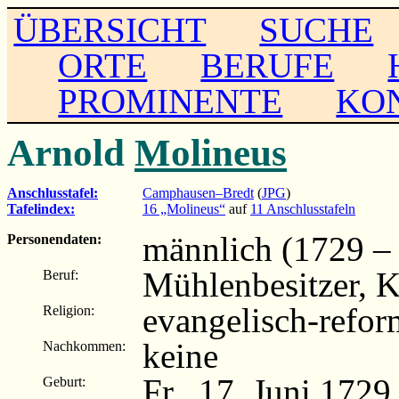
ÜBERSICHT
SUCHE
ORTE
BERUFE
PROMINENTE
KO
Arnold
Molineus
Anschlusstafel:
Camphausen–Bredt
(
JPG
)
Tafelindex:
16 „Molineus“
auf
11 Anschlusstafeln
männlich (1729 –
Personendaten:
Mühlenbesitzer, 
Beruf:
evangelisch-refor
Religion:
keine
Nachkommen:
Fr., 17. Juni 172
Geburt: