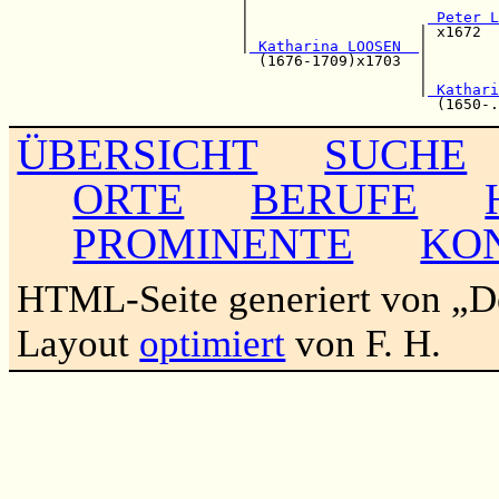
                          |                            
                          |                    
 Peter L
                          |                   | x1672  
                          |
 Katharina LOOSEN  
|

                            (1676-1709)x1703  |        
                                              |        
                                              |
 Kathari
ÜBERSICHT
SUCHE
ORTE
BERUFE
PROMINENTE
KO
HTML-Seite generiert von „
Layout
optimiert
von F. H.