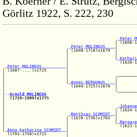
B. Koerner / E. Strutz, Bergi
Görlitz 1922, S. 222, 230
                                                       
                                                       
 Peter M
                                              | (1608-1
 Peter MOLINEUS    
|

                          | (1648-1718)x1679  |        
                          |                   |        
                          |                   |
 Kathari
                          |                     (1620-1
 Peter MOLINEUS          
|                            
| (1687-....)x1725        |                            
|                         |                    ________
|                         |                   |        
|                         |
 Agnes BERGHAUS    
|        
|                           (1649-1725)x1679  |        
|                                             |________
|--
Arnold MOLINEUS
|  
(1729-1809)x1775
                                    
|                                                      
|                                              
 Johanne
|                                             | (1624-1
|                          
 Matthias SCHMIDT  
|        
|                         | (1670-1736)x1703  |        
|                         |                   |
 Margare
|                         |                     (1623-1
|
 Anna Katharina SCHMIDT  
|

  (1703-1758)x1725        |                            