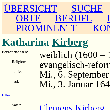
ÜBERSICHT
SUCHE
ORTE
BERUFE
PROMINENTE
KO
Katharina
Kirberg
weiblich (1600 – 
Personendaten:
evangelisch-refor
Religion:
Mi., 6. September
Taufe:
Mi., 3. Januar 16
Tod:
Eltern:
Clemens Kirberg
(
Vater: