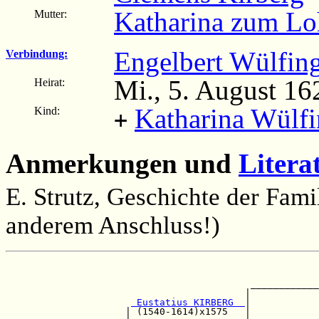
Katharina zum Lo
Mutter:
Engelbert Wülfin
Verbindung:
Mi., 5. August 16
Heirat:
Katharina Wülf
Kind:
+
Anmerkungen und
Litera
E. Strutz, Geschichte der Famil
anderem Anschluss!)
                                                       
                                                       
                                           ____________
                                          |            
 Eustatius KIRBERG  
|            
                     | (1540-1614)x1575   |            