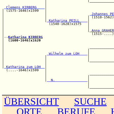
                     |                    |____________
                     |                                 
 Clemens KIRBERG    
|                                 
| (1575-1646)x1599   |                                 
|                    |                     
 Johannes PE
|                    |                    | (1510-1562)
|                    |
 Katharina PEILL    
|

|                      (1540-1628)x1575   |            
|                                         |            
|                                         |
 Anna GRAHER
|                                           (1515-....)
|--
Katharina KIRBERG
|  
(1600-1646)x1620
                                    
|                                                      
|                                          ____________
|                                         |            
|                     
 Wilhelm zum LOH    
|            
|                    |                    |            
|                    |                    |____________
|                    |                                 
|
 Katharina zum LOH  
|                                 
  (....-1646)x1599   |                                 
                     |                     ____________
                     |                    |            
                     |
  N.                
|            
                                          |            
                                          |____________
ÜBERSICHT
SUCHE
ORTE
BERUFE