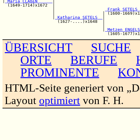
|
 Maria CLAßEN      
|                                  
  (1649-1714)x1672  |                                  
                    |                    
 Frank SETELS 
                    |                   | (1600-1669)x1
                    |
 Katharina SETELS  
|

                      (1627-....)x1648  |              
                                        |              
                                        |
 Metzen ENGELS
ÜBERSICHT
SUCHE
ORTE
BERUFE
PROMINENTE
KO
HTML-Seite generiert von „
Layout
optimiert
von F. H.