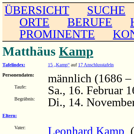
ÜBERSICHT
SUCHE
ORTE
BERUFE
PROMINENTE
KO
Matthäus
Kamp
Tafelindex:
15 „Kamp“
auf
17 Anschlusstafeln
männlich (1686 –
Personendaten:
Sa., 16. Februar 
Taufe:
Di., 14. Novembe
Begräbnis:
Eltern:
Leonhard Kamp
(
Vater: