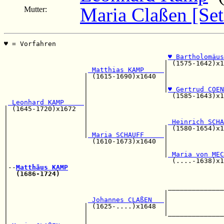
Maria Claßen [Set
Mutter:
♥ = Vorfahren                                          
                                                       
♥ Bartholomäus
                                        | (1575-1642)x1
 Matthias KAMP     
|

                    | (1615-1690)x1640  |              
                    |                   |              
                    |                   |
♥ Gertrud COEN
                    |                     (1585-1643)x1
 Leonhard KAMP     
|

| (1645-1720)x1672  |                                  
|                   |                                  
|                   |                    
 Heinrich SCHA
|                   |                   | (1580-1654)x1
|                   |
 Maria SCHAUFF     
|

|                     (1610-1673)x1640  |              
|                                       |              
|                                       |
 Maria von MEC
|                                         (....-1638)x1
|--
Matthäus KAMP
|  
(1686-1724)
                                         
|                                                      
|                                        ______________
|                                       |              
|                    
 Johannes CLAßEN   
|              
|                   | (1625-....)x1648  |              
|                   |                   |______________
|                   |                                  