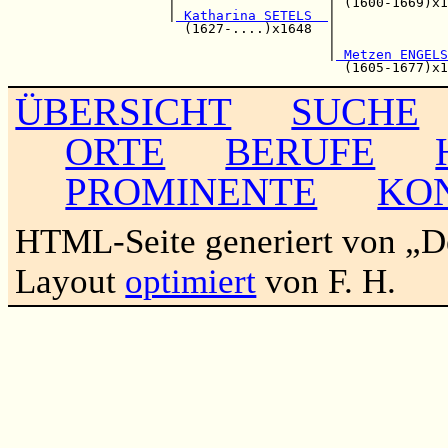
                    |                   | (1600-1669)x1
                    |
 Katharina SETELS  
|

                      (1627-....)x1648  |              
                                        |              
                                        |
 Metzen ENGELS
ÜBERSICHT
SUCHE
ORTE
BERUFE
PROMINENTE
KO
HTML-Seite generiert von „
Layout
optimiert
von F. H.