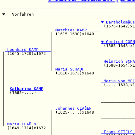
♥ = Vorfahren                                          
                                                       
♥ Bartholomäus
                                        | (1575-1642)x1
 Matthias KAMP     
|

                    | (1615-1690)x1640  |              
                    |                   |              
                    |                   |
♥ Gertrud COEN
                    |                     (1585-1643)x1
 Leonhard KAMP     
|

| (1645-1720)x1672  |                                  
|                   |                                  
|                   |                    
 Heinrich SCHA
|                   |                   | (1580-1654)x1
|                   |
 Maria SCHAUFF     
|

|                     (1610-1673)x1640  |              
|                                       |              
|                                       |
 Maria von MEC
|                                         (....-1638)x1
|--
Katharina KAMP
|  
(1682-....)
                                         
|                                                      
|                                        ______________
|                                       |              
|                    
 Johannes CLAßEN   
|              
|                   | (1625-....)x1648  |              
|                   |                   |______________
|                   |                                  
|
 Maria CLAßEN      
|                                  
  (1649-1714)x1672  |                                  
                    |                    
 Frank SETELS 