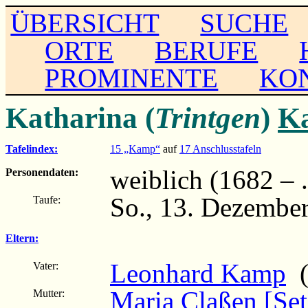
ÜBERSICHT
SUCHE
ORTE
BERUFE
PROMINENTE
KO
Katharina (
Trintgen
)
K
Tafelindex:
15 „Kamp“
auf
17 Anschlusstafeln
weiblich (1682 – ..
Personendaten:
So., 13. Dezembe
Taufe:
Eltern:
Leonhard Kamp
(
Vater:
Maria Claßen [Set
Mutter: