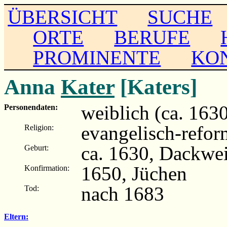
ÜBERSICHT
SUCHE
ORTE
BERUFE
PROMINENTE
KO
Anna
Kater
[Katers]
weiblich (ca. 163
Personendaten:
evangelisch-refor
Religion:
ca. 1630, Dackwei
Geburt:
1650, Jüchen
Konfirmation:
nach 1683
Tod:
Eltern: