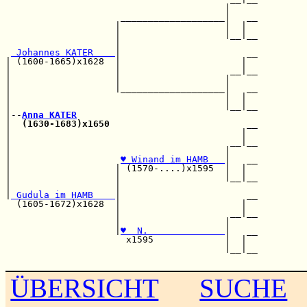
                                        |     

                     ___________________|   __

                    |                   |  |  

                    |                   |__|__

                    |                         

 Johannes KATER    
|                       __

| (1600-1665)x1628  |                      |  

|                   |                    __|__

|                   |                   |     

|                   |___________________|   __

|                                       |  |  

|                                       |__|__

|--
Anna KATER
|  
(1630-1683)x1650
                         __

|                                          |  

|                                        __|__

|                                       |     

|                    
♥ Winand im HAMB   
|   __

|                   | (1570-....)x1595  |  |  

|                   |                   |__|__

|                   |                         

|
 Gudula im HAMB    
|                       __

  (1605-1672)x1628  |                      |  

                    |                    __|__

                    |                   |     

                    |
♥  N.              
|   __

                      x1595             |  |  

                                        |__|__

ÜBERSICHT
SUCHE