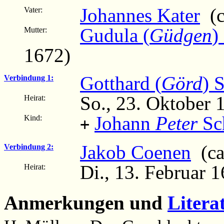
Johannes Kater
(c
Vater:
Gudula (
Güdgen
)
Mutter:
1672)
Gotthard (
Görd
) 
Verbindung 1:
So., 23. Oktober 
Heirat:
Johann
Peter
Sch
Kind:
+
Jakob Coenen
(ca
Verbindung 2:
Di., 13. Februar 
Heirat:
Anmerkungen und
Litera