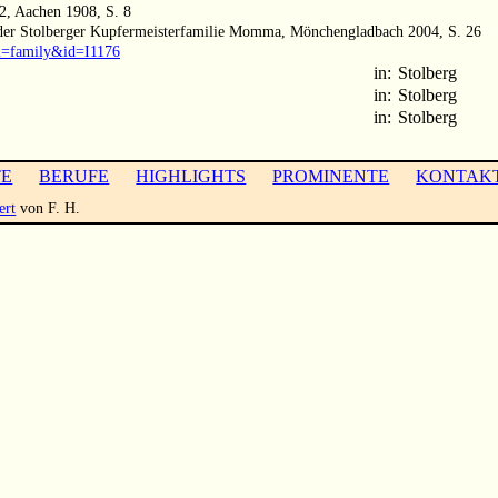
2, Aachen 1908, S. 8
 der Stolberger Kupfermeisterfamilie Momma, Mönchengladbach 2004, S. 26
?m=family&id=I1176
in:
Stolberg
in:
Stolberg
in:
Stolberg
TE
BERUFE
HIGHLIGHTS
PROMINENTE
KONTAK
ert
von F. H.