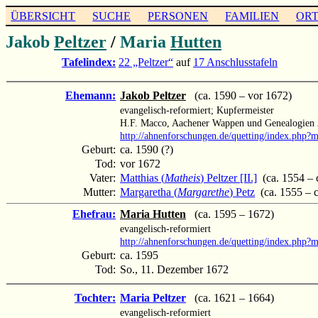
ÜBERSICHT
SUCHE
PERSONEN
FAMILIEN
OR
Jakob
Peltzer
/
Maria
Hutten
Tafelindex:
22 „Peltzer“
auf
17 Anschlusstafeln
Ehemann:
Jakob Peltzer
(ca. 1590 – vor 1672)
evangelisch-reformiert; Kupfermeister
H.F. Macco, Aachener Wappen und Genealogien 
http://ahnenforschungen.de/quetting/index.php
Geburt:
ca. 1590 (?)
Tod:
vor 1672
Vater:
Matthias (
Matheis
) Peltzer [II.]
(ca. 1554 – 
Mutter:
Margaretha (
Margarethe
) Petz
(ca. 1555 – c
Ehefrau:
Maria Hutten
(ca. 1595 – 1672)
evangelisch-reformiert
http://ahnenforschungen.de/quetting/index.php
Geburt:
ca. 1595
Tod:
So., 11. Dezember 1672
Tochter:
Maria Peltzer
(ca. 1621 – 1664)
evangelisch-reformiert