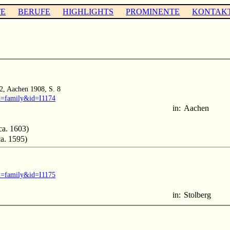
TE
BERUFE
HIGHLIGHTS
PROMINENTE
KONTAK
2, Aachen 1908, S. 8
?m=family&id=I1174
in:
Aachen
ca. 1603)
a. 1595)
?m=family&id=I1175
in:
Stolberg