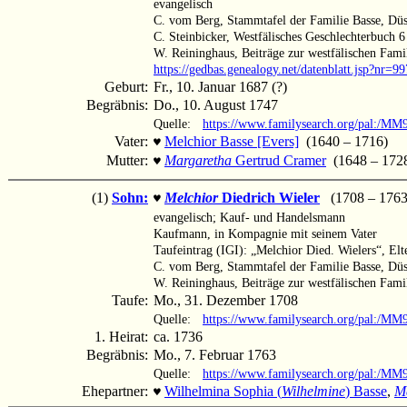
evangelisch
C. vom Berg, Stammtafel der Familie Basse, Düs
C. Steinbicker, Westfälisches Geschlechterbuch
W. Reininghaus, Beiträge zur westfälischen Famil
https://gedbas.genealogy.net/datenblatt.jsp?nr=
Geburt:
Fr., 10. Januar 1687 (?)
Begräbnis:
Do., 10. August 1747
Quelle:
https://www.familysearch.org/pal:/MM
Vater:
Melchior Basse [Evers]
(1640 – 1716)
♥
Mutter:
Margaretha
Gertrud Cramer
(1648 – 172
♥
(1)
Sohn:
Melchior
Diedrich Wieler
(1708 – 1763
♥
evangelisch; Kauf- und Handelsmann
Kaufmann, in Kompagnie mit seinem Vater
Taufeintrag (IGI): „Melchior Died. Wielers“, Elt
C. vom Berg, Stammtafel der Familie Basse, Düss
W. Reininghaus, Beiträge zur westfälischen Famil
Taufe:
Mo., 31. Dezember 1708
Quelle:
https://www.familysearch.org/pal:/
1. Heirat:
ca. 1736
Begräbnis:
Mo., 7. Februar 1763
Quelle:
https://www.familysearch.org/pal:/MM
Ehepartner:
Wilhelmina Sophia (
Wilhelmine
) Basse
,
M
♥