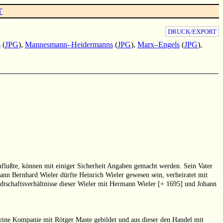
T
DRUCK/EXPORT
s
(
JPG
),
Mannesmann–Heidermanns
(
JPG
),
Marx–Engels
(
JPG
),
influßte, können mit einiger Sicherheit Angaben gemacht werden. Sein Vater
ann Bernhard Wieler dürfte Heinrich Wieler gewesen sein, verheiratet mit
dtschaftsverhältnisse dieser Wieler mit Hermann Wieler [+ 1695] und Johann
eine Kompanie mit Rötger Maste gebildet und aus dieser den Handel mit