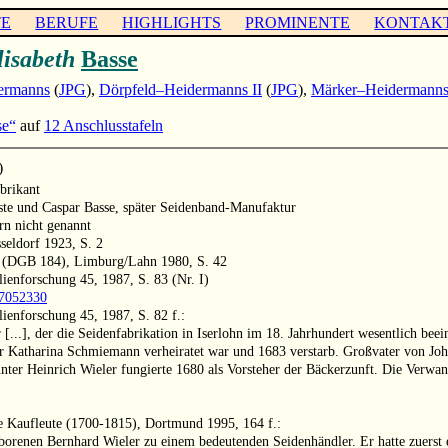
TE
BERUFE
HIGHLIGHTS
PROMINENTE
KONTAK
lisabeth
Basse
ermanns
(
JPG
),
Dörpfeld–Heidermanns II
(
JPG
),
Märker–Heidermann
se“
auf
12 Anschlusstafeln
)
brikant
e und Caspar Basse, später Seidenband-Manufaktur
rn nicht genannt
seldorf 1923, S. 2
 6 (DGB 184), Limburg/Lahn 1980, S. 42
ienforschung 45, 1987, S. 83 (Nr. I)
997052330
ienforschung 45, 1987, S. 82 f.:
...], der die Seidenfabrikation in Iserlohn im 18. Jahrhundert wesentlich bee
er Katharina Schmiemann verheiratet war und 1683 verstarb. Großvater von Joh
ter Heinrich Wieler fungierte 1680 als Vorsteher der Bäckerzunft. Die Verwan
re Kaufleute (1700-1815), Dortmund 1995, 164 f.:
orenen Bernhard Wieler zu einem bedeutenden Seidenhändler. Er hatte zuerst 