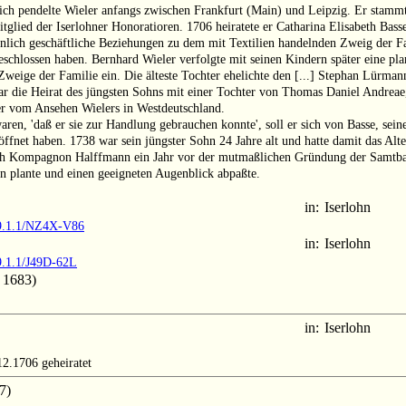
h pendelte Wieler anfangs zwischen Frankfurt (Main) und Leipzig. Er stammte
tglied der Iserlohner Honoratioren. 1706 heiratete er Catharina Elisabeth Basse
inlich geschäftliche Beziehungen zu dem mit Textilien handelnden Zweig der F
hlossen haben. Bernhard Wieler verfolgte mit seinen Kindern später eine planm
 Zweige der Familie ein. Die älteste Tochter ehelichte den [...] Stephan Lürm
 war die Heirat des jüngsten Sohns mit einer Tochter von Thomas Daniel Andre
er vom Ansehen Wielers in Westdeutschland.
waren, 'daß er sie zur Handlung gebrauchen konnte', soll er sich von Basse, s
fnet haben. 1738 war sein jüngster Sohn 24 Jahre alt und hatte damit das Alte
uch Kompagnon Halffmann ein Jahr vor der mutmaßlichen Gründung der Samtband
n plante und einen geeigneten Augenblick abpaßte.
in:
Iserlohn
M9.1.1/NZ4X-V86
in:
Iserlohn
9.1.1/J49D-62L
 1683)
in:
Iserlohn
2.1706 geheiratet
7)