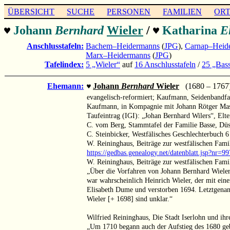
ÜBERSICHT
SUCHE
PERSONEN
FAMILIEN
OR
Johann
Bernhard
Wieler
/
Katharina
E
♥
♥
Anschlusstafeln:
Bachem–Heidermanns
(
JPG
),
Carnap–Heid
Marx–Heidermanns
(
JPG
)
Tafelindex:
5 „Wieler“
auf
16 Anschlusstafeln
/
25 „Bas
Ehemann:
Johann
Bernhard
Wieler
(1680 – 1767
♥
evangelisch-reformiert; Kaufmann, Seidenbandfa
Kaufmann, in Kompagnie mit Johann Rötger Mast
Taufeintrag (IGI): „Johan Bernhard Wilers“, Elte
C. vom Berg, Stammtafel der Familie Basse, Düs
C. Steinbicker, Westfälisches Geschlechterbuch
W. Reininghaus, Beiträge zur westfälischen Famil
https://gedbas.genealogy.net/datenblatt.jsp?nr=
W. Reininghaus, Beiträge zur westfälischen Famil
„Über die Vorfahren von Johann Bernhard Wieler [
war wahrscheinlich Heinrich Wieler, der mit ein
Elisabeth Dume und verstorben 1694. Letztgenann
Wieler [+ 1698] sind unklar.“
Wilfried Reininghaus, Die Stadt Iserlohn und ih
„Um 1710 begann auch der Aufstieg des 1680 geb