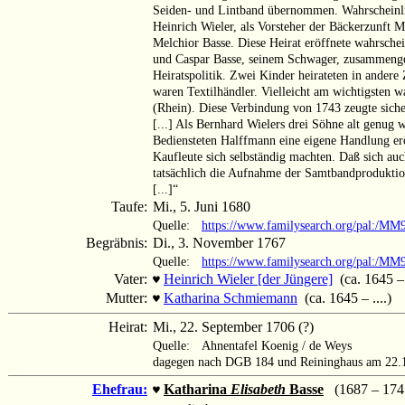
Seiden- und Lintband übernommen. Wahrscheinlic
Heinrich Wieler, als Vorsteher der Bäckerzunft Mi
Melchior Basse. Diese Heirat eröffnete wahrsche
und Caspar Basse, seinem Schwager, zusammengesc
Heiratspolitik. Zwei Kinder heirateten in andere
waren Textilhändler. Vielleicht am wichtigsten
(Rhein). Diese Verbindung von 1743 zeugte sich
[...] Als Bernhard Wielers drei Söhne alt genug 
Bediensteten Halffmann eine eigene Handlung eröf
Kaufleute sich selbständig machten. Daß sich a
tatsächlich die Aufnahme der Samtbandproduktio
[...]“
Taufe:
Mi., 5. Juni 1680
Quelle:
https://www.familysearch.org/pal:/M
Begräbnis:
Di., 3. November 1767
Quelle:
https://www.familysearch.org/pal:/MM
Vater:
Heinrich Wieler [der Jüngere]
(ca. 1645 –
♥
Mutter:
Katharina Schmiemann
(ca. 1645 – ....)
♥
Heirat:
Mi., 22. September 1706 (?)
Quelle:
Ahnentafel Koenig / de Weys
dagegen nach DGB 184 und Reininghaus am 22.1
Ehefrau:
Katharina
Elisabeth
Basse
(1687 – 174
♥