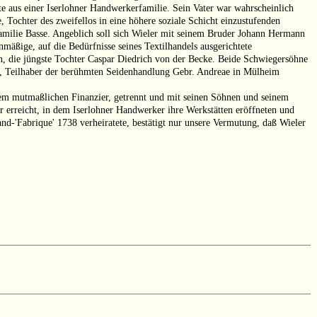
 aus einer Iserlohner Handwerkerfamilie. Sein Vater war wahrscheinlich
, Tochter des zweifellos in eine höhere soziale Schicht einzustufenden
amilie Basse. Angeblich soll sich Wieler mit seinem Bruder Johann Hermann
äßige, auf die Bedürfnisse seines Textilhandels ausgerichtete
ann, die jüngste Tochter Caspar Diedrich von der Becke. Beide Schwiegersöhne
ae, Teilhaber der berühmten Seidenhandlung Gebr. Andreae in Mülheim
einem mutmaßlichen Finanzier, getrennt und mit seinen Söhnen und seinem
r erreicht, in dem Iserlohner Handwerker ihre Werkstätten eröffneten und
-'Fabrique' 1738 verheiratete, bestätigt nur unsere Vermutung, daß Wieler