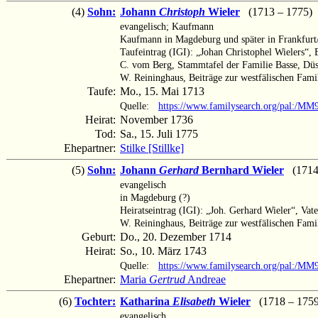
(4)
Sohn:
Johann
Christoph
Wieler
(1713 – 1775)
evangelisch; Kaufmann
Kaufmann in Magdeburg und später in Frankfurt
Taufeintrag (IGI): „Johan Christophel Wielers“, 
C. vom Berg, Stammtafel der Familie Basse, Düs
W. Reininghaus, Beiträge zur westfälischen Fami
Taufe:
Mo., 15. Mai 1713
Quelle:
https://www.familysearch.org/pal:/
Heirat:
November 1736
Tod:
Sa., 15. Juli 1775
Ehepartner:
Stilke [Stillke]
(5)
Sohn:
Johann
Gerhard
Bernhard Wieler
(1714 –
evangelisch
in Magdeburg (?)
Heiratseintrag (IGI): „Joh. Gerhard Wieler“, Vat
W. Reininghaus, Beiträge zur westfälischen Famil
Geburt:
Do., 20. Dezember 1714
Heirat:
So., 10. März 1743
Quelle:
https://www.familysearch.org/pal:/MM
Ehepartner:
Maria
Gertrud
Andreae
(6)
Tochter:
Katharina
Elisabeth
Wieler
(1718 – 1759
evangelisch