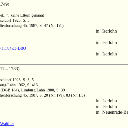
1749)
l...“, keine Eltern genannt
seldorf 1923, S. 5
lienforschung 45, 1987, S. 47 (Nr. IVa)
in:
Iserlohn
in:
Iserlohn
M9.1.1/J4K3-DBQ
in:
Iserlohn
1 – 1783)
eldorf 1923, S. 3, 5
burg/Lahn 1962, S. 416
 6 (DGB 184), Limburg/Lahn 1980, S. 39
ienforschung 45, 1987, S. 20 (Nr. IVa), 83 (Nr. I,3)
in:
Iserlohn
in:
Iserlohn
in:
Neuenrade-Be
 Walther