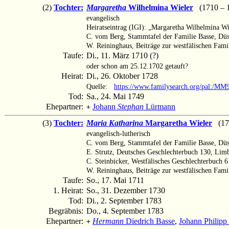
(2)
Tochter:
Margaretha
Wilhelmina Wieler
(1710 – 
evangelisch
Heiratseintrag (IGI): „Margaretha Wilhelmina Wie
C. vom Berg, Stammtafel der Familie Basse, Düs
W. Reininghaus, Beiträge zur westfälischen Fami
Taufe:
Di., 11. März 1710 (?)
oder schon am 25.12.1702 getauft?
Heirat:
Di., 26. Oktober 1728
Quelle:
https://www.familysearch.org/pal:/M
Tod:
Sa., 24. Mai 1749
Ehepartner:
Johann
Stephan
Lürmann
+
(3)
Tochter:
Maria Katharina
Margaretha Wieler
(171
evangelisch-lutherisch
C. vom Berg, Stammtafel der Familie Basse, Düss
E. Strutz, Deutsches Geschlechterbuch 130, Lim
C. Steinbicker, Westfälisches Geschlechterbuch
W. Reininghaus, Beiträge zur westfälischen Famil
Taufe:
So., 17. Mai 1711
1. Heirat:
So., 31. Dezember 1730
Tod:
Di., 2. September 1783
Begräbnis:
Do., 4. September 1783
Ehepartner:
Hermann
Diedrich Basse
,
Johann Philipp
+