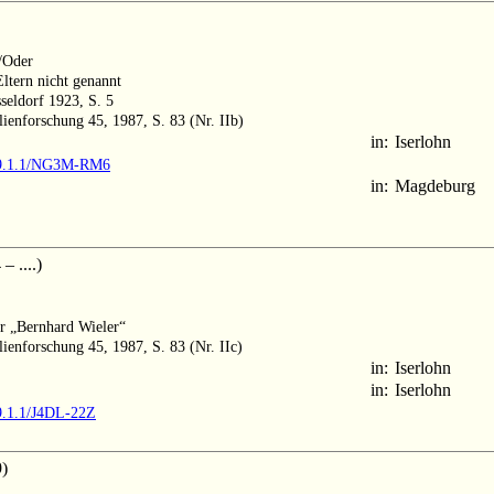
/Oder
Eltern nicht genannt
seldorf 1923, S. 5
lienforschung 45, 1987, S. 83 (Nr. IIb)
in:
Iserlohn
MM9.1.1/NG3M-RM6
in:
Magdeburg
 ....)
er „Bernhard Wieler“
ienforschung 45, 1987, S. 83 (Nr. IIc)
in:
Iserlohn
in:
Iserlohn
9.1.1/J4DL-22Z
)