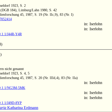
seldorf 1923, S. 2
 6 (DGB 184), Limburg/Lahn 1980, S. 42
ienforschung 45, 1987, S. 19 (Nr. IIc,9), 83 (Nr. I)
997052414
in:
Iserlohn
in:
Iserlohn
9.1.1/J44R-Y4R
8)
)
ern nicht genannt
eldorf 1923, S. 4, 5
ienforschung 45, 1987, S. 20 (Nr. IIId,4), 83 (Nr. IIa)
in:
Iserlohn
MM9.1.1/NG3M-5MK
in:
Iserlohn
in:
Iserlohn
9.1.1/J49D-8YP
aria
Katharina Erdmann