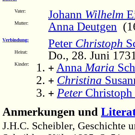
Johann
Wilhelm
Ei
Vater:
Anna Deutgen
(16
Mutter:
Peter
Christoph
Sc
Verbindung:
Do., 28. Juni 173
Heirat:
Anna
Maria
Sch
Kinder:
+
Christina
Susann
+
Peter
Christoph 
+
Anmerkungen und
Litera
J.H.C. Scheibler, Geschichte 