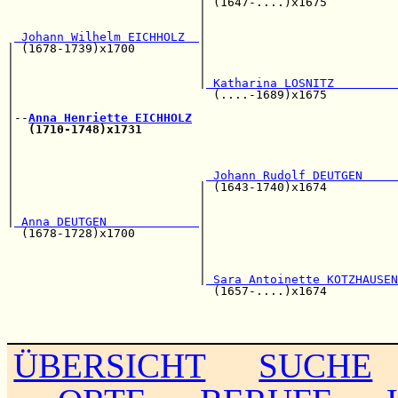
                           | (1647-....)x1675          
                           |                           
                           |                           
 Johann Wilhelm EICHHOLZ  
|                           
| (1678-1739)x1700         |                           
|                          |                           
|                          |                           
|                          |
 Katharina LOSNITZ         
|                            (....-1689)x1675          
|                                                      
|--
Anna Henriette EICHHOLZ
|  
(1710-1748)x1731
|                                                      
|                                                      
|                                                      
|                           
 Johann Rudolf DEUTGEN     
|                          | (1643-1740)x1674          
|                          |                           
|                          |                           
|
 Anna DEUTGEN             
|

  (1678-1728)x1700         |                           
                           |                           
                           |                           
                           |                           
                           |
 Sara Antoinette KOTZHAUSEN
                             (1657-....)x1674          
                                                       
                                                       
ÜBERSICHT
SUCHE