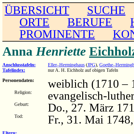
ÜBERSICHT
SUCHE
ORTE
BERUFE
PROMINENTE
KO
Anna
Henriette
Eichhol
Anschlusstafeln:
Eller–Herminghaus
(
JPG
),
Goethe–Hermingh
Tafelindex:
nur A. H. Eichholz auf obigen Tafeln
weiblich (1710 – 
Personendaten:
evangelisch-luthe
Religion:
Do., 27. März 17
Geburt:
Fr., 31. Mai 1748
Tod:
Eltern: