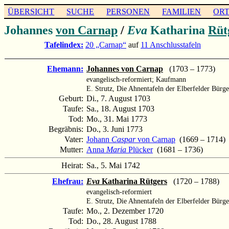
ÜBERSICHT
SUCHE
PERSONEN
FAMILIEN
OR
Johannes
von Carnap
/
Eva
Katharina
Rüt
Tafelindex:
20 „Carnap“
auf
11 Anschlusstafeln
Ehemann:
Johannes von Carnap
(1703 – 1773)
evangelisch-reformiert; Kaufmann
E. Strutz, Die Ahnentafeln der Elberfelder Bürge
Geburt:
Di., 7. August 1703
Taufe:
Sa., 18. August 1703
Tod:
Mo., 31. Mai 1773
Begräbnis:
Do., 3. Juni 1773
Vater:
Johann
Caspar
von Carnap
(1669 – 1714)
Mutter:
Anna
Maria
Plücker
(1681 – 1736)
Heirat:
Sa., 5. Mai 1742
Ehefrau:
Eva
Katharina Rütgers
(1720 – 1788)
evangelisch-reformiert
E. Strutz, Die Ahnentafeln der Elberfelder Bürge
Taufe:
Mo., 2. Dezember 1720
Tod:
Do., 28. August 1788