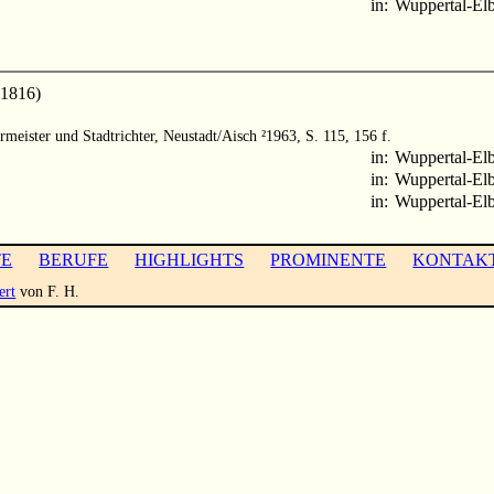
in:
Wuppertal-Elb
1816)
rmeister und Stadtrichter, Neustadt/Aisch ²1963, S. 115, 156 f.
in:
Wuppertal-Elb
in:
Wuppertal-Elb
in:
Wuppertal-Elb
TE
BERUFE
HIGHLIGHTS
PROMINENTE
KONTAK
ert
von F. H.