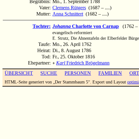
Begräbnis:
Mo., 1. September 1788
Vater:
Clemens Rütgers
(1687 – ....)
Mutter:
Anna Schnittert
(1682 – ....)
Tochter:
Johanna
Charlotte von Carnap
(1762 – 
evangelisch-reformiert
E. Strutz, Die Ahnentafeln der Elberfelder Bürge
Taufe:
Mo., 26. April 1762
Heirat:
Di., 8. August 1786
Tod:
Fr., 25. Oktober 1816
Ehepartner:
Karl
Friedrich Brögelmann
+
ÜBERSICHT
SUCHE
PERSONEN
FAMILIEN
OR
HTML-Seite generiert von „Der Stammbaum 5“. Export und Layout
optimi