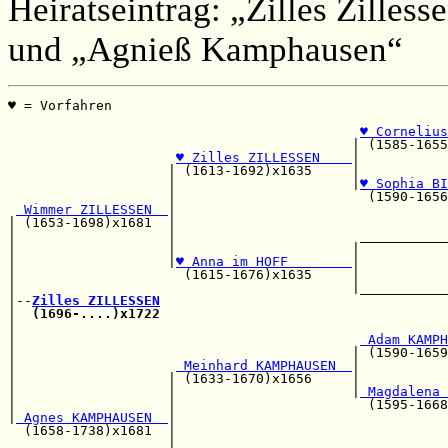
Heiratseintrag: „Zilles Zilles
und „Agnieß Kamphausen“
♥ = Vorfahren                                          
                                                       
♥ Cornelius
                                           | (1585-1655
♥ Zilles ZILLESSEN    
|           
                    | (1613-1692)x1635     |           
                    |                      |
♥ Sophia BI
                    |                        (1590-1656
 Wimmer ZILLESSEN  
|                                  
| (1653-1698)x1681  |                                  
|                   |                       ___________
|                   |                      |           
|                   |
♥ Anna im HOFF        
|           
|                     (1615-1676)x1635     |           
|                                          |___________
|--
Zilles ZILLESSEN
|  
(1696-....)x1722
|                                                      
|                                           
 Adam KAMPH
|                                          | (1590-1659
|                    
 Meinhard KAMPHAUSEN  
|           
|                   | (1633-1670)x1656     |           
|                   |                      |
 Magdalena 
|                   |                        (1595-1668
|
 Agnes KAMPHAUSEN  
|

  (1658-1738)x1681  |                                  
                    |                                  