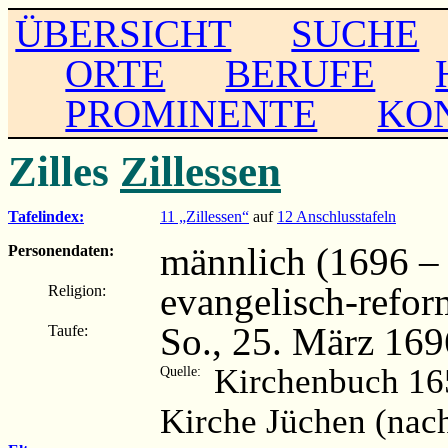
ÜBERSICHT
SUCHE
ORTE
BERUFE
PROMINENTE
KO
Zilles
Zillessen
Tafelindex:
11 „Zillessen“
auf
12 Anschlusstafeln
männlich (1696 – .
Personendaten:
evangelisch-refor
Religion:
So., 25. März 169
Taufe:
Kirchenbuch 16
Quelle:
Kirche Jüchen (nac