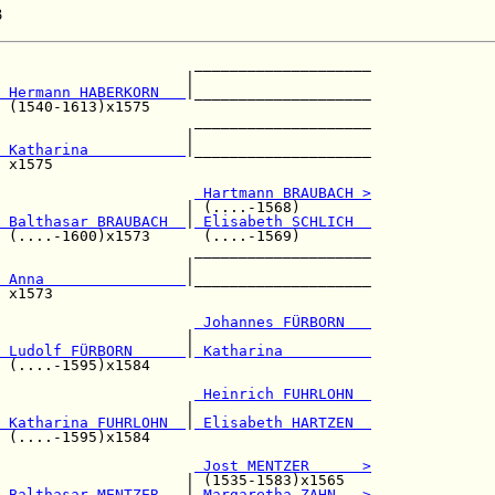
3
                      ____________________

                     |                    

 Hermann HABERKORN   
|____________________

 (1540-1613)x1575                         

                      ____________________

                     |                    

 Katharina           
|____________________

 x1575                                    

                      
 Hartmann BRAUBACH >
                     | (....-1568)        

 Balthasar BRAUBACH  
|
 Elisabeth SCHLICH  
 (....-1600)x1573      (....-1569)        

                      ____________________

                     |                    

 Anna                
|____________________

 x1573                                    

 Johannes FÜRBORN   
                     |                    

 Ludolf FÜRBORN      
|
 Katharina          
 (....-1595)x1584                         

                      
 Heinrich FUHRLOHN  
                     |                    

 Katharina FUHRLOHN  
|
 Elisabeth HARTZEN  
 (....-1595)x1584                         

                      
 Jost MENTZER      >
                     | (1535-1583)x1565   

 Balthasar MENTZER   
|
 Margaretha ZAHN   >