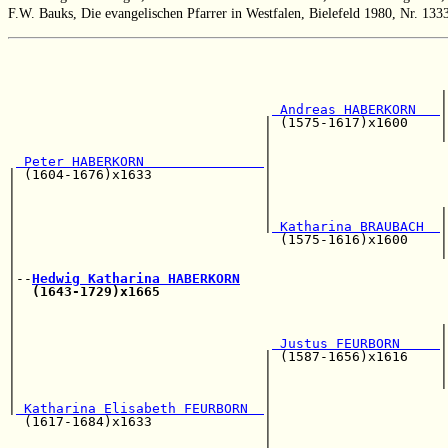
F.W. Bauks, Die evangelischen Pfarrer in Westfalen, Bielefeld 1980, Nr. 133
                                                       
                                                       
                                                      |
 Andreas HABERKORN   
|
                                | (1575-1617)x1600    |
                                |                     |
                                |                      
 Peter HABERKORN               
|

| (1604-1676)x1633              |                      
|                               |                      
|                               |                      
|                               |                     |
|                               |
 Katharina BRAUBACH  
|
|                                 (1575-1616)x1600    |
|                                                     |
|                                                      
|--
Hedwig Katharina HABERKORN
|  
(1643-1729)x1665
|                                                      
|                                                      
|                                                     |
|                                
 Justus FEURBORN     
|

|                               | (1587-1656)x1616    |
|                               |                     |
|                               |                     |
|                               |                      
|
 Katharina Elisabeth FEURBORN  
|

  (1617-1684)x1633              |                      
                                |                      
                                |                      