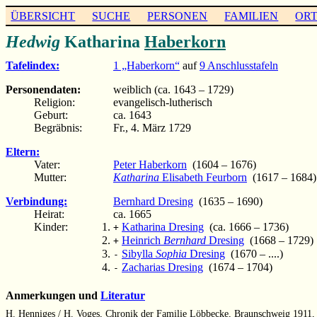
ÜBERSICHT
SUCHE
PERSONEN
FAMILIEN
OR
Hedwig
Katharina
Haberkorn
Tafelindex:
1 „Haberkorn“
auf
9 Anschlusstafeln
Personendaten:
weiblich (ca. 1643 – 1729)
Religion:
evangelisch-lutherisch
Geburt:
ca. 1643
Begräbnis:
Fr., 4. März 1729
Eltern:
Vater:
Peter Haberkorn
(1604 – 1676)
Mutter:
Katharina
Elisabeth Feurborn
(1617 – 1684)
Verbindung:
Bernhard Dresing
(1635 – 1690)
Heirat:
ca. 1665
Kinder:
Katharina Dresing
(ca. 1666 – 1736)
+
Heinrich
Bernhard
Dresing
(1668 – 1729)
+
Sibylla
Sophia
Dresing
(1670 – ....)
-
Zacharias Dresing
(1674 – 1704)
-
Anmerkungen und
Literatur
H. Henniges / H. Voges, Chronik der Familie Löbbecke, Braunschweig 1911,