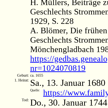
H. Müllers, Beiträge 
Geschlechts Strommen
1929, S. 228
A. Blömer, Die frühen
Geschlechts Strommen
Mönchengladbach 1987
https://gedbas.genealo
nr=1024070819
Geburt:
ca. 1655
Sa., 13. Januar 1680
1. Heirat:
https://www.famil
Quelle:
Do., 30. Januar 1744
Tod: