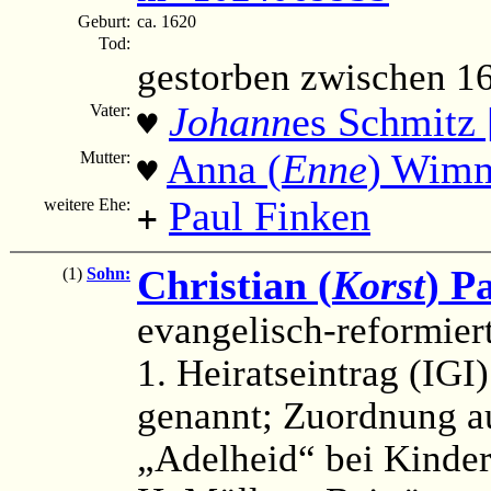
Geburt:
ca. 1620
Tod:
gestorben zwischen 1
Johann
es Schmitz 
Vater:
♥
Anna (
Enne
) Wim
Mutter:
♥
Paul Finken
weitere Ehe:
+
Christian (
Korst
) P
(1)
Sohn:
evangelisch-reformier
1. Heiratseintrag (IGI)
genannt; Zuordnung 
„Adelheid“ bei Kinder