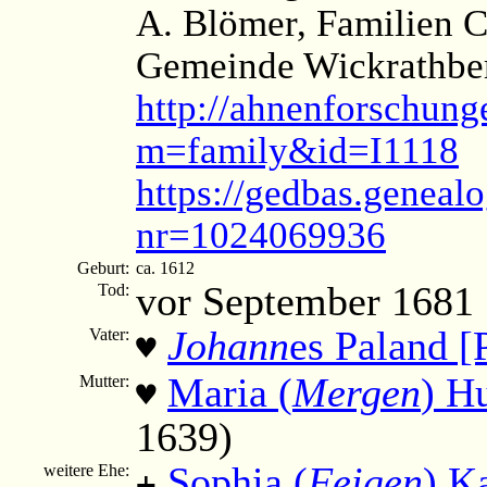
A. Blömer, Familien C
Gemeinde Wickrathber
http://ahnenforschung
m=family&id=I1118
https://gedbas.genealo
nr=1024069936
Geburt:
ca. 1612
vor September 1681
Tod:
Johann
es Paland [
Vater:
♥
Maria (
Mergen
) H
Mutter:
♥
1639)
Sophia (
Feigen
) K
weitere Ehe:
+