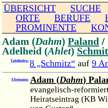
ÜBERSICHT
SUCHE
ORTE
BERUFE
PROMINENTE
KO
Adam (
Dahm
)
Paland
/
Adelheid (
Ahlet
)
Schmit
8 „Schmitz“
auf
9 An
Tafelindex:
Adam (
Dahm
) Pala
Ehemann:
evangelisch-reformier
Heiratseintrag (KB W