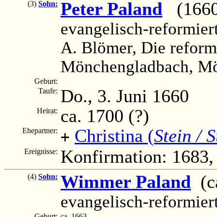
Peter Paland
(1660 
(3)
Sohn:
evangelisch-reformier
A. Blömer, Die reform
Mönchengladbach, Mön
Geburt:
Do., 3. Juni 1660
Taufe:
ca. 1700 (?)
Heirat:
Christina (
Stein / 
Ehepartner:
+
Konfirmation: 1683,
Ereignisse:
Wimmer Paland
(ca
(4)
Sohn:
evangelisch-reformier
Geburt:
ca. 1663