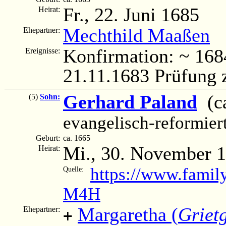
Fr., 22. Juni 1685
Heirat:
Mechthild Maaßen
Ehepartner:
Konfirmation: ~ 168
Ereignisse:
21.11.1683 Prüfung 
Gerhard Paland
(ca
(5)
Sohn:
evangelisch-reformier
Geburt:
ca. 1665
Mi., 30. November 
Heirat:
https://www.famil
Quelle:
M4H
Margaretha (
Griet
Ehepartner:
+