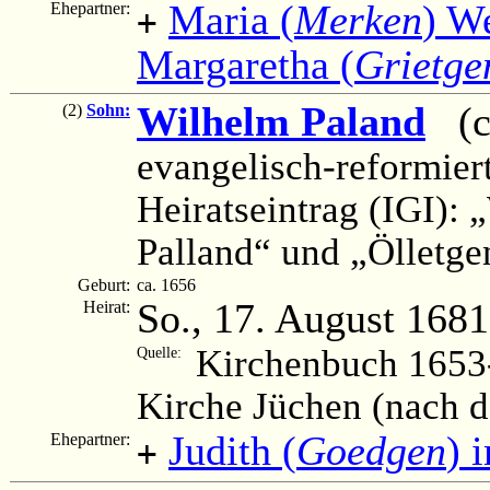
Maria (
Merken
) W
Ehepartner:
+
Margaretha (
Grietge
Wilhelm Paland
(ca
(2)
Sohn:
evangelisch-reformier
Heiratseintrag (IGI):
Palland“ und „Ölletge
Geburt:
ca. 1656
So., 17. August 1681
Heirat:
Kirchenbuch 1653-
Quelle:
Kirche Jüchen (nach 
Judith (
Goedgen
) 
Ehepartner:
+