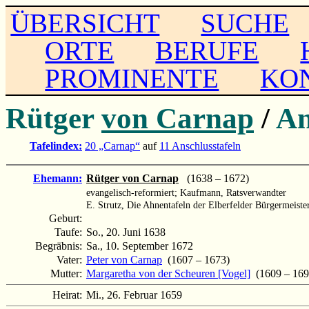
ÜBERSICHT
SUCHE
ORTE
BERUFE
PROMINENTE
KO
Rütger
von Carnap
/
A
Tafelindex:
20 „Carnap“
auf
11 Anschlusstafeln
Ehemann:
Rütger von Carnap
(1638 – 1672)
evangelisch-reformiert; Kaufmann, Ratsverwandter
E. Strutz, Die Ahnentafeln der Elberfelder Bürgermeister
Geburt:
Taufe:
So., 20. Juni 1638
Begräbnis:
Sa., 10. September 1672
Vater:
Peter von Carnap
(1607 – 1673)
Mutter:
Margaretha von der Scheuren [Vogel]
(1609 – 169
Heirat:
Mi., 26. Februar 1659