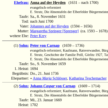
Ehefrau:
Anna auf der Heyden
(1631 – nach 1700)
evangelisch-reformiert
E. Strutz, Die Ahnentafeln der Elberfelder Bürgermeister
Taufe:
Sa., 8. November 1631
Tod:
nach Juni 1700
Vater:
Johannes auf der Heyden
(1594 – 1656)
Mutter:
Margaretha Springer [Sprenger]
(ca. 1593 – 1678)
weitere Ehe:
Peter Krey
(1)
Sohn:
Peter von Carnap
(1659 – 1736)
evangelisch-reformiert; Kaufmann, Ratsverwandter, Bürge
E. Strutz, Geschichte der Familie Peill, Görlitz 1927, Ta
E. Strutz, Die Ahnentafeln der Elberfelder Bürgermeister
Taufe:
So., 9. November 1659
1. Heirat:
1694
Begräbnis:
Do., 21. Juni 1736
Ehepartner:
Anna
Maria
Schlösser
,
Katharina Teschemacher
+
(2)
Sohn:
Johann
Caspar
von Carnap
(1669 – 1714)
evangelisch-reformiert; Kaufmann, Ratsverwandter, Bür
E. Strutz, Die Ahnentafeln der Elberfelder Bürgermeister
Taufe:
Mi., 23. Januar 1669
Heirat:
1702