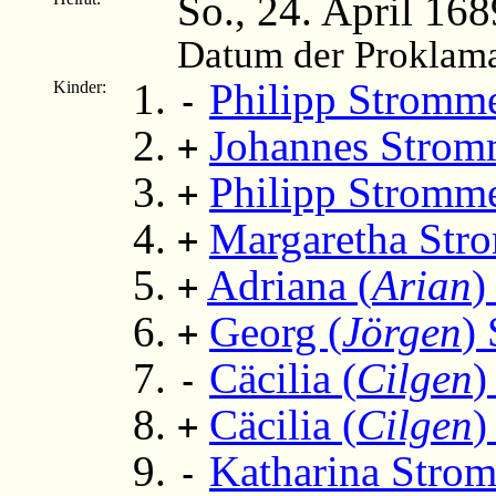
So., 24. April 168
Datum der Proklama
Philipp Stromm
Kinder:
-
Johannes Strom
+
Philipp Stromm
+
Margaretha Str
+
Adriana (
Arian
)
+
Georg (
Jörgen
)
+
Cäcilia (
Cilgen
)
-
Cäcilia (
Cilgen
)
+
Katharina Stro
-