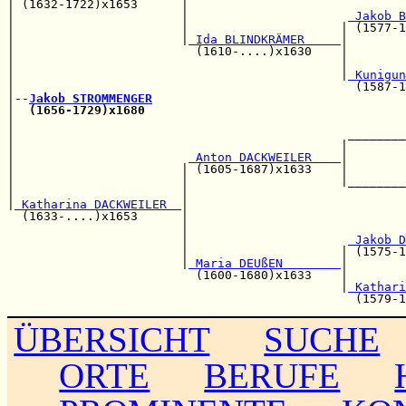
| (1632-1722)x1653      |                              
|                       |                      
 Jakob B
|                       |                     | (1577-1
|                       |
 Ida BLINDKRÄMER     
|

|                         (1610-....)x1630    |        
|                                             |        
|                                             |
 Kunigun
|                                               (1587-1
|--
Jakob STROMMENGER
|  
(1656-1729)x1680
                                    
|                                                      
|                                              ________
|                                             |        
|                        
 Anton DACKWEILER    
|        
|                       | (1605-1687)x1633    |        
|                       |                     |________
|                       |                              
|
 Katharina DACKWEILER  
|

  (1633-....)x1653      |                              
                        |                              
                        |                      
 Jakob D
                        |                     | (1575-1
                        |
 Maria DEUßEN        
|        
                          (1600-1680)x1633    |        
                                              |
 Kathari
ÜBERSICHT
SUCHE
ORTE
BERUFE