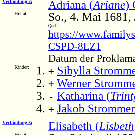
Adriana (
Ariane
)
Verbindung 2:
So., 4. Mai 1681,
Heirat:
Quelle:
https://www.family
CSPD-8LZ1
Datum der Proklama
Sibylla Stromm
Kinder:
+
Werner Stromm
+
Katharina (
Trin
-
Jakob Strommeng
+
Elisabeth (
Lisbeth
Verbindung 3:
Heirat: