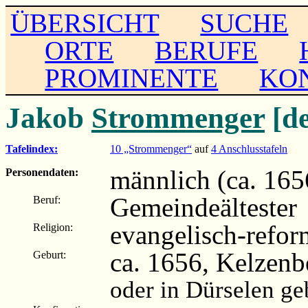
ÜBERSICHT
SUCHE
ORTE
BERUFE
PROMINENTE
KO
Jakob
Strommenger
[de
Tafelindex:
10 „Strommenger“
auf
4 Anschlusstafeln
männlich (ca. 165
Personendaten:
Gemeindeältester
Beruf:
evangelisch-refor
Religion:
ca. 1656, Kelzen
Geburt:
oder in Dürselen g