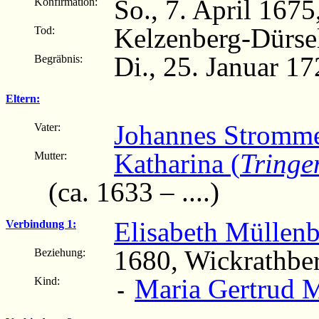
So., 7. April 1675
Konfirmation:
Kelzenberg-Dürse
Tod:
Di., 25. Januar 1
Begräbnis:
Eltern:
Johannes Stromm
Vater:
Katharina (
Tringe
Mutter:
(ca. 1633 – ....)
Elisabeth Müllenb
Verbindung 1:
1680, Wickrathber
Beziehung:
Maria Gertrud 
Kind:
-