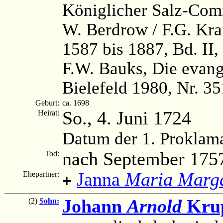
Königlicher Salz-Com
W. Berdrow / F.G. Kra
1587 bis 1887, Bd. II,
F.W. Bauks, Die evange
Bielefeld 1980, Nr. 3
Geburt:
ca. 1698
So., 4. Juni 1724
Heirat:
Datum der 1. Proklam
nach September 175
Tod:
Janna
Maria Marg
Ehepartner:
+
Johann
Arnold
Kru
(2)
Sohn: