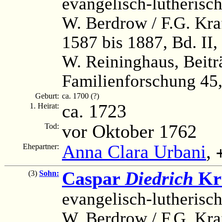
evangelisch-lutherisc
W. Berdrow / F.G. Kra
1587 bis 1887, Bd. II,
W. Reininghaus, Beitr
Familienforschung 45, 
Geburt:
ca. 1700 (?)
ca. 1723
1. Heirat:
vor Oktober 1762
Tod:
Anna Clara Urbani
,
Ehepartner:
Caspar
Diedrich
Kr
(3)
Sohn:
evangelisch-lutherisc
W. Berdrow / F.G. Kra