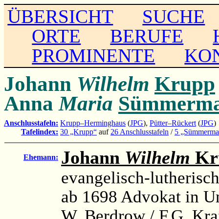
ÜBERSICHT
SUCHE
ORTE
BERUFE
PROMINENTE
KO
Johann
Wilhelm
Krupp
Anna
Maria
Sümmerm
Anschlusstafeln:
Krupp–Herminghaus
(
JPG
),
Pütter–Rückert
(
JPG
)
Tafelindex:
30 „Krupp“
auf
26 Anschlusstafeln
/
5 „Sümmerma
Johann
Wilhelm
Kr
Ehemann:
evangelisch-lutherisc
ab 1698 Advokat in U
W. Berdrow / F.G. Kra