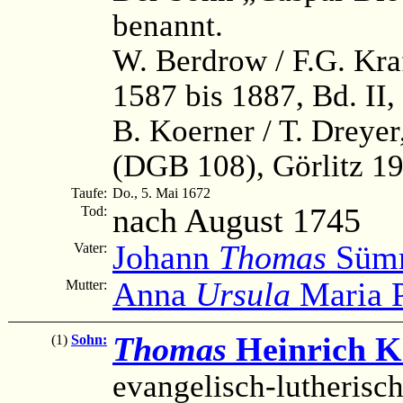
benannt.
W. Berdrow / F.G. Kra
1587 bis 1887, Bd. II,
B. Koerner / T. Dreye
(DGB 108), Görlitz 19
Taufe:
Do., 5. Mai 1672
nach August 1745
Tod:
Johann
Thomas
Süm
Vater:
Anna
Ursula
Maria P
Mutter:
Thomas
Heinrich 
(1)
Sohn:
evangelisch-lutherisc