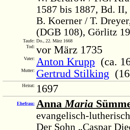
1587 bis 1887, Bd. II,
B. Koerner / T. Dreye
(DGB 108), Görlitz 19
Taufe:
Do., 22. März 1668
vor März 1735
Tod:
Anton Krupp
(ca. 16
Vater:
Gertrud Stilking
(164
Mutter:
1697
Heirat:
Anna
Maria
Sümme
Ehefrau:
evangelisch-lutherisc
Der Sohn „Caspar Died