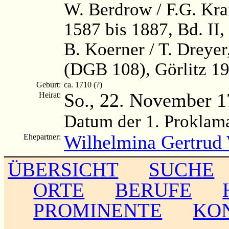
W. Berdrow / F.G. Kra
1587 bis 1887, Bd. II,
B. Koerner / T. Dreye
(DGB 108), Görlitz 19
Geburt:
ca. 1710 (?)
So., 22. November 
Heirat:
Datum der 1. Proklam
Wilhelmina Gertrud
Ehepartner:
ÜBERSICHT
SUCHE
ORTE
BERUFE
PROMINENTE
KO