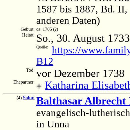
1587 bis 1887, Bd. II,
anderen Daten)
Geburt:
ca. 1705 (?)
So., 30. August 1733
Heirat:
https://www.famil
Quelle:
B12
vor Dezember 1738
Tod:
Katharina Elisabet
Ehepartner:
+
Balthasar Albrecht
(4)
Sohn:
evangelisch-lutherisch
in Unna