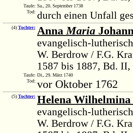
Taufe:
Sa., 20. September 1738
Tod:
durch einen Unfall ge
Anna
Maria
Johann
(4)
Tochter:
evangelisch-lutherisc
W. Berdrow / F.G. Kra
1587 bis 1887, Bd. II,
Taufe:
Di., 29. März 1740
vor Oktober 1762
Tod:
Helena Wilhelmina
(5)
Tochter:
evangelisch-lutherisc
W. Berdrow / F.G. Kra