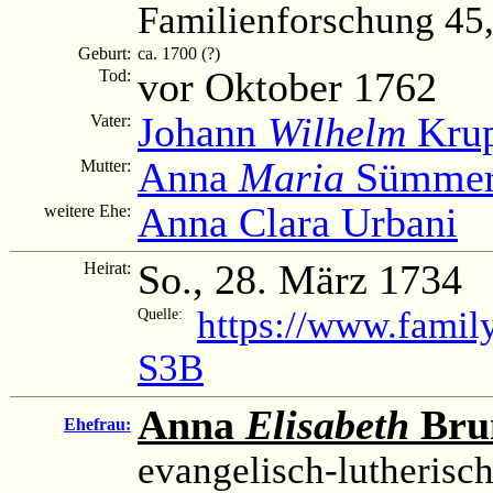
Familienforschung 45, 
Geburt:
ca. 1700 (?)
vor Oktober 1762
Tod:
Johann
Wilhelm
Kru
Vater:
Anna
Maria
Sümmer
Mutter:
Anna Clara Urbani
weitere Ehe:
So., 28. März 1734
Heirat:
https://www.fami
Quelle:
S3B
Anna
Elisabeth
Bru
Ehefrau:
evangelisch-lutherisc