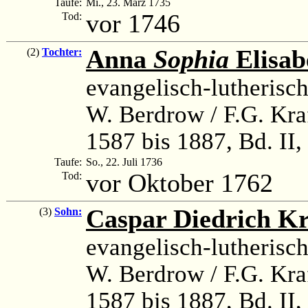
Taufe:
Mi., 23. März 1735
vor 1746
Tod:
Anna
Sophia
Elisab
(2)
Tochter:
evangelisch-lutherisc
W. Berdrow / F.G. Kra
1587 bis 1887, Bd. II,
Taufe:
So., 22. Juli 1736
vor Oktober 1762
Tod:
Caspar Diedrich K
(3)
Sohn:
evangelisch-lutherisc
W. Berdrow / F.G. Kra
1587 bis 1887, Bd. II,