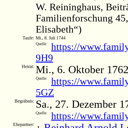
W. Reininghaus, Beitr
Familienforschung 45,
Elisabeth“)
Taufe:
Mi., 8. Juli 1744
https://www.fami
Quelle:
9H9
Mi., 6. Oktober 176
Heirat:
https://www.famil
Quelle:
5GZ
Sa., 27. Dezember 1
Begräbnis:
https://www.famil
Quelle:
Reinhard Arnold L
Ehepartner:
+