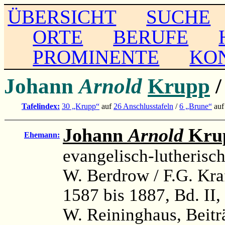
ÜBERSICHT
SUCHE
ORTE
BERUFE
PROMINENTE
KO
Johann
Arnold
Krupp
Tafelindex:
30 „Krupp“
auf
26 Anschlusstafeln
/
6 „Brune“
au
Johann
Arnold
Kru
Ehemann:
evangelisch-lutherisc
W. Berdrow / F.G. Kra
1587 bis 1887, Bd. II,
W. Reininghaus, Beitr