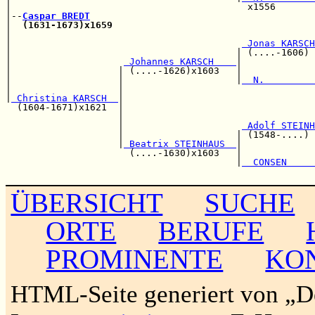
|                                          x1556       
|--
Caspar BREDT
|  
(1631-1673)x1659
                                    
|                                                      
|                                         
 Jonas KARSCH
|                                        | (....-1606) 
|                    
 Johannes KARSCH    
|             
|                   | (....-1626)x1603   |             
|                   |                    |
  N.         
|                   |                                  
|
 Christina KARSCH  
|

  (1604-1671)x1621  |                                  
                    |                                  
                    |                     
 Adolf STEINH
                    |                    | (1548-....) 
                    |
 Beatrix STEINHAUS  
|             
                      (....-1630)x1603   |             
                                         |
  CONSEN     
ÜBERSICHT
SUCHE
ORTE
BERUFE
PROMINENTE
KO
HTML-Seite generiert von „