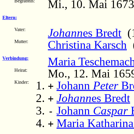
Mi., 10. Mai 167
Begräbnis:
Eltern:
Johann
es Bredt
(1
Vater:
Christina Karsch
(
Mutter:
Maria Teschemach
Verbindung:
Mo., 12. Mai 1659
Heirat:
Johann
Peter
Br
Kinder:
+
Johann
es Bredt
+
Johann
Caspar
B
-
Maria Katharina
+