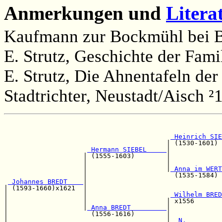
Anmerkungen und
Litera
Kaufmann zur Bockmühl bei 
E. Strutz, Geschichte der Famil
E. Strutz, Die Ahnentafeln der
Stadtrichter, Neustadt/Aisch ²
                                                       
                                                       
 Heinrich SIE
                                         | (1530-1601) 
 Hermann SIEBEL     
|

                    | (1555-1603)        |             
                    |                    |             
                    |                    |
 Anna im WERT
                    |                      (1535-1584) 
 Johannes BREDT    
|                                  
| (1593-1660)x1621  |                                  
|                   |                     
 Wilhelm BRED
|                   |                    | x1556       
|                   |
 Anna BREDT         
|             
|                     (1556-1616)        |             
|                                        |
  N.         