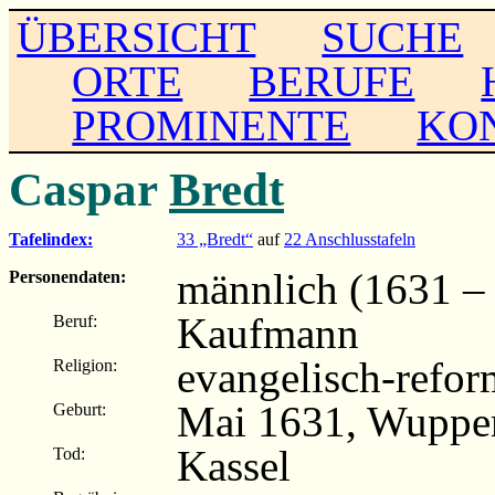
ÜBERSICHT
SUCHE
ORTE
BERUFE
PROMINENTE
KO
Caspar
Bredt
Tafelindex:
33 „Bredt“
auf
22 Anschlusstafeln
männlich (1631 –
Personendaten:
Kaufmann
Beruf:
evangelisch-refor
Religion:
Mai 1631, Wuppe
Geburt:
Kassel
Tod: