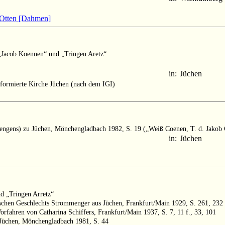
 Otten [Dahmen]
 „Jacob Koennen“ und „Tringen Aretz“
in:
Jüchen
formierte Kirche Jüchen (nach dem IGI)
engens) zu Jüchen, Mönchengladbach 1982, S. 19 („Weiß Coenen, T. d. Jakob 
in:
Jüchen
nd „Tringen Arretz“
ischen Geschlechts Strommenger aus Jüchen, Frankfurt/Main 1929, S. 261, 232
rfahren von Catharina Schiffers, Frankfurt/Main 1937, S. 7, 11 f., 33, 101
Jüchen, Mönchengladbach 1981, S. 44