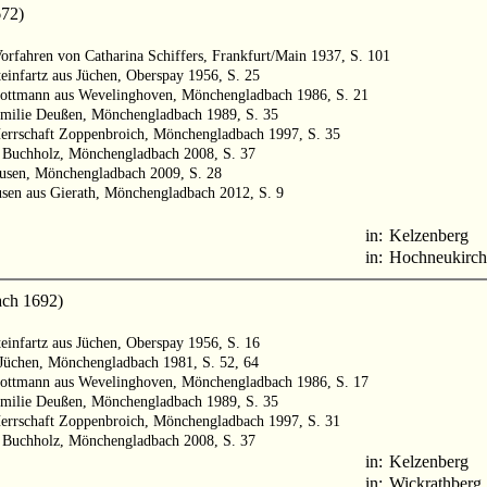
672)
orfahren von Catharina Schiffers, Frankfurt/Main 1937, S. 101
teinfartz aus Jüchen, Oberspay 1956, S. 25
Kottmann aus Wevelinghoven, Mönchengladbach 1986, S. 21
amilie Deußen, Mönchengladbach 1989, S. 35
Herrschaft Zoppenbroich, Mönchengladbach 1997, S. 35
d Buchholz, Mönchengladbach 2008, S. 37
usen, Mönchengladbach 2009, S. 28
usen aus Gierath, Mönchengladbach 2012, S. 9
in:
Kelzenberg
in:
Hochneukirch
ach 1692)
teinfartz aus Jüchen, Oberspay 1956, S. 16
Jüchen, Mönchengladbach 1981, S. 52, 64
Kottmann aus Wevelinghoven, Mönchengladbach 1986, S. 17
amilie Deußen, Mönchengladbach 1989, S. 35
Herrschaft Zoppenbroich, Mönchengladbach 1997, S. 31
d Buchholz, Mönchengladbach 2008, S. 37
in:
Kelzenberg
in:
Wickrathberg