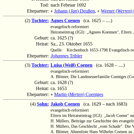
Tod:
nach Februar 1692
Ehepartner:
Johann (
Jan
) Deußen
,
Werner (
Werren
)
+
+
(2)
Tochter:
Agnes Coenen
(ca. 1625 – ....)
evangelisch-reformiert
Heiratseintrag (IGI): „Agnees Koennen“, Eltern
Geburt:
ca. 1625 (?)
Heirat:
Sa., 23. Oktober 1655
Quelle:
Kirchenbuch 1653-1798 Evangelisch-re
Ehepartner:
Johann
es Tribler
(3)
Tochter:
Luisa (
Weiß
) Coenen
(ca. 1628 – ....)
evangelisch-reformiert
A. Blömer, Die Landmesserfamilie Coentges (Co
Geburt:
ca. 1628 (?)
Heirat:
ca. 1653
Ehepartner:
Martin (
Merten
) Coentges
+
(4)
Sohn:
Jakob Coenen
(ca. 1629 – nach 1683)
evangelisch-reformiert
Eltern im Heiratseintrag (IGI): „Jacob Coenn“ u
H. Müllers, Beiträge zur Geschichte des evangel
H. Müllers, Das Geschlecht „vom Schade“. Die Vo
A. Blömer, Ahnenliste Hans Wilhelm Coenen zu 