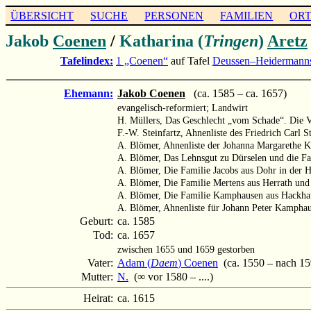
ÜBERSICHT
SUCHE
PERSONEN
FAMILIEN
OR
Jakob
Coenen
/
Katharina (
Tringen
)
Aretz
Tafelindex:
1 „Coenen“
auf Tafel
Deussen–Heidermann
Ehemann:
Jakob Coenen
(ca. 1585 – ca. 1657)
evangelisch-reformiert; Landwirt
H. Müllers, Das Geschlecht „vom Schade“. Die V
F.-W. Steinfartz, Ahnenliste des Friedrich Carl S
A. Blömer, Ahnenliste der Johanna Margarethe 
A. Blömer, Das Lehnsgut zu Dürselen und die F
A. Blömer, Die Familie Jacobs aus Dohr in der 
A. Blömer, Die Familie Mertens aus Herrath un
A. Blömer, Die Familie Kamphausen aus Hackha
A. Blömer, Ahnenliste für Johann Peter Kampha
Geburt:
ca. 1585
Tod:
ca. 1657
zwischen 1655 und 1659 gestorben
Vater:
Adam (
Daem
) Coenen
(ca. 1550 – nach 15
Mutter:
N.
(∞ vor 1580 – ....)
Heirat:
ca. 1615