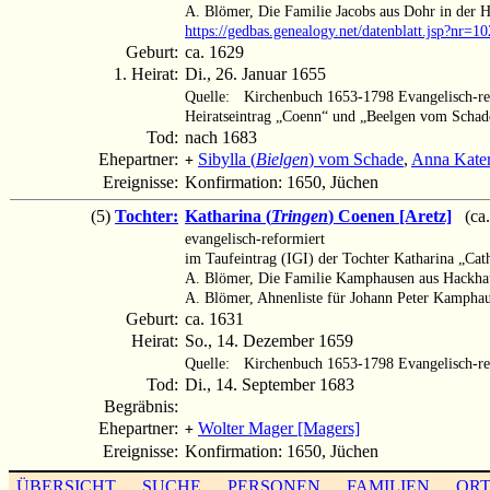
A. Blömer, Die Familie Jacobs aus Dohr in der 
https://gedbas.genealogy.net/datenblatt.jsp?nr=
Geburt:
ca. 1629
1. Heirat:
Di., 26. Januar 1655
Quelle:
Kirchenbuch 1653-1798 Evangelisch-re
Heiratseintrag „Coenn“ und „Beelgen vom Schad
Tod:
nach 1683
Ehepartner:
Sibylla (
Bielgen
) vom Schade
,
Anna Kater
+
Ereignisse:
Konfirmation: 1650, Jüchen
(5)
Tochter:
Katharina (
Tringen
) Coenen [Aretz]
(ca.
evangelisch-reformiert
im Taufeintrag (IGI) der Tochter Katharina „Cath
A. Blömer, Die Familie Kamphausen aus Hackha
A. Blömer, Ahnenliste für Johann Peter Kampha
Geburt:
ca. 1631
Heirat:
So., 14. Dezember 1659
Quelle:
Kirchenbuch 1653-1798 Evangelisch-re
Tod:
Di., 14. September 1683
Begräbnis:
Ehepartner:
Wolter Mager [Magers]
+
Ereignisse:
Konfirmation: 1650, Jüchen
ÜBERSICHT
SUCHE
PERSONEN
FAMILIEN
OR