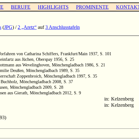
TE
BERUFE
HIGHLIGHTS
PROMINENTE
KONTAK
s
(
JPG
) /
2 „Aretz“
auf
3 Anschlusstafeln
orfahren von Catharina Schiffers, Frankfurt/Main 1937, S. 101
teinfartz aus Jüchen, Oberspay 1956, S. 25
Kottmann aus Wevelinghoven, Mönchengladbach 1986, S. 21
amilie Deußen, Mönchengladbach 1989, S. 35
Herrschaft Zoppenbroich, Mönchengladbach 1997, S. 35
d Buchholz, Mönchengladbach 2008, S. 37
usen, Mönchengladbach 2009, S. 28
usen aus Gierath, Mönchengladbach 2012, S. 9
in:
Kelzenberg
in:
Kelzenberg
93)