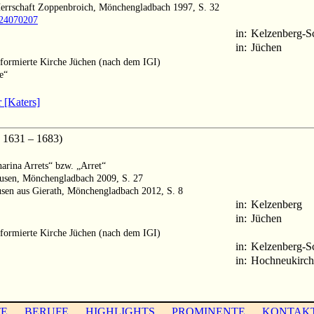
Herrschaft Zoppenbroich, Mönchengladbach 1997, S. 32
1024070207
in:
Kelzenberg-S
in:
Jüchen
formierte Kirche Jüchen (nach dem IGI)
e“
 [Katers]
 1631 – 1683)
arina Arrets“ bzw. „Arret“
usen, Mönchengladbach 2009, S. 27
usen aus Gierath, Mönchengladbach 2012, S. 8
in:
Kelzenberg
in:
Jüchen
formierte Kirche Jüchen (nach dem IGI)
in:
Kelzenberg-S
in:
Hochneukirch
TE
BERUFE
HIGHLIGHTS
PROMINENTE
KONTAK