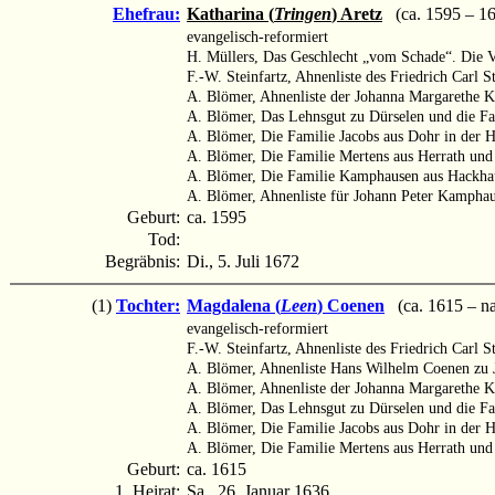
Ehefrau:
Katharina (
Tringen
) Aretz
(ca. 1595 – 1
evangelisch-reformiert
H. Müllers, Das Geschlecht „vom Schade“. Die V
F.-W. Steinfartz, Ahnenliste des Friedrich Carl S
A. Blömer, Ahnenliste der Johanna Margarethe 
A. Blömer, Das Lehnsgut zu Dürselen und die F
A. Blömer, Die Familie Jacobs aus Dohr in der 
A. Blömer, Die Familie Mertens aus Herrath un
A. Blömer, Die Familie Kamphausen aus Hackha
A. Blömer, Ahnenliste für Johann Peter Kampha
Geburt:
ca. 1595
Tod:
Begräbnis:
Di., 5. Juli 1672
(1)
Tochter:
Magdalena (
Leen
) Coenen
(ca. 1615 – n
evangelisch-reformiert
F.-W. Steinfartz, Ahnenliste des Friedrich Carl S
A. Blömer, Ahnenliste Hans Wilhelm Coenen zu 
A. Blömer, Ahnenliste der Johanna Margarethe 
A. Blömer, Das Lehnsgut zu Dürselen und die F
A. Blömer, Die Familie Jacobs aus Dohr in der 
A. Blömer, Die Familie Mertens aus Herrath un
Geburt:
ca. 1615
1. Heirat:
Sa., 26. Januar 1636