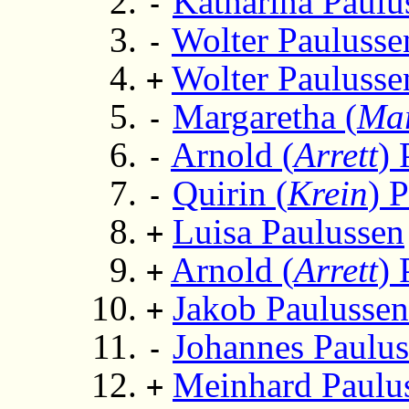
Katharina Paulu
-
Wolter Paulusse
-
Wolter Paulusse
+
Margaretha (
Mar
-
Arnold (
Arrett
) 
-
Quirin (
Krein
) 
-
Luisa Paulussen
+
Arnold (
Arrett
) 
+
Jakob Paulussen
+
Johannes Paulu
-
Meinhard Paulu
+