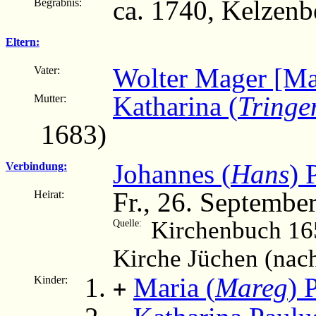
ca. 1740, Kelzen
Begräbnis:
Eltern:
Wolter Mager [Ma
Vater:
Katharina (
Tringe
Mutter:
1683)
Johannes (
Hans
) 
Verbindung:
Fr., 26. Septembe
Heirat:
Kirchenbuch 16
Quelle:
Kirche Jüchen (nac
Maria (
Mareg
) 
Kinder:
+