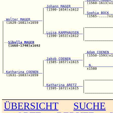
                                        | (1560-1613)x1
 Johann MAGER      
|              
                    | (1590-1654)x1612  |              
                    |                   |
 Sophia BOCK  
                    |                     (1565-....)x1
 Wolter MAGER      
|                                  
| (1629-1681)x1659  |                                  
|                   |                    ______________
|                   |                   |              
|                   |
 Luisa KAMPHAUSEN  
|              
|                     (1590-1653)x1612  |              
|                                       |______________
|--
Sibylla MAGER
|  
(1668-1740)x1692
                                    
|                                                      
|                                        
 Adam COENEN  
|                                       | (1550-1593)x1
|                    
 Jakob COENEN      
|              
|                   | (1585-1657)x1615  |              
|                   |                   |
  N.          
|                   |                     x1580        
|
 Katharina COENEN  
|                                  
  (1631-1683)x1659  |                                  
                    |                    ______________
                    |                   |              
                    |
 Katharina ARETZ   
|              
                      (1595-1672)x1615  |              
                                        |______________
ÜBERSICHT
SUCHE