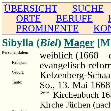
ÜBERSICHT
SUCHE
ORTE
BERUFE
PROMINENTE
KO
Sibylla (
Biel
)
Mager
[Ma
weiblich (1668 – 
Personendaten:
evangelisch-refor
Religion:
Kelzenberg-Schaa
Geburt:
So., 13. Mai 1668
Taufe:
Kirchenbuch 16
Quelle:
Kirche Jüchen (nac