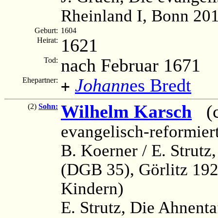
Rheinland I, Bonn 201
Geburt:
1604
1621
Heirat:
nach Februar 1671
Tod:
Johann
es Bredt
Ehepartner:
+
Wilhelm Karsch
(ca
(2)
Sohn:
evangelisch-reformier
B. Koerner / E. Strutz
(DGB 35), Görlitz 192
Kindern)
E. Strutz, Die Ahnenta