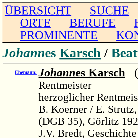
ÜBERSICHT
SUCHE
ORTE
BERUFE
PROMINENTE
KO
Johann
es
Karsch
/
Beat
Johann
es Karsch
(∞
Ehemann:
Rentmeister
herzoglicher Rentmeis
B. Koerner / E. Strutz
(DGB 35), Görlitz 192
J.V. Bredt, Geschichte