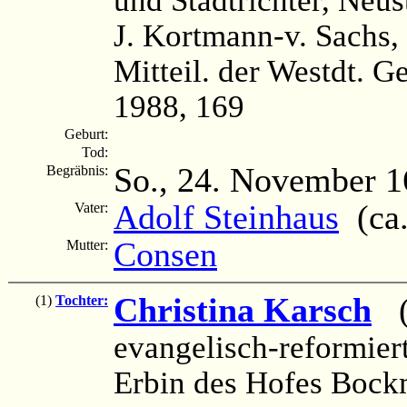
J. Kortmann-v. Sachs,
Mitteil. der Westdt. G
1988, 169
Geburt:
Tod:
So., 24. November 
Begräbnis:
Adolf Steinhaus
(ca. 
Vater:
Consen
Mutter:
Christina Karsch
(1
(1)
Tochter:
evangelisch-reformier
Erbin des Hofes Bock