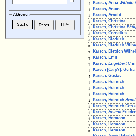
↑
Karsch, Anna
Wilhelm
↑
Karsch, Anton
Aktionen
↓
Karsch, Arnold
↕
Karsch, Christina
↑
Karsch, Christina
Phil
↓
Karsch, Cornelius
↓
Karsch, Diedrich
↕
Karsch, Diedrich Wilh
↑
Karsch, Dietrich Wilhe
↑
Karsch, Emil
↑
Karsch,
Engelbert
Chri
↓
Karsch [Carp?], Gerha
↑
Karsch, Gustav
↓
Karsch, Heinrich
↓
Karsch, Heinrich
↑
Karsch, Heinrich
↕
Karsch, Heinrich
Arno
↕
Karsch, Heinrich
Chris
↑
Karsch,
Helena
Frieder
↑
Karsch, Hermann
↑
Karsch, Hermann
↕
Karsch, Hermann