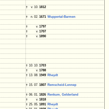
†
v. 10.
1812
†
n. 02.
1671
Wuppertal
-
Barmen
†
v.
1797
†
v.
1707
†
v.
1890
†
10. 10.
1703
†
v.
1788
†
13. 08.
1949
Rheydt
†
15. 07.
1807
Remscheid
-
Lennep
†
06. 01.
1826
Renkum
,
Gelderland
†
v.
1818
†
25. 05.
1891
Rheydt