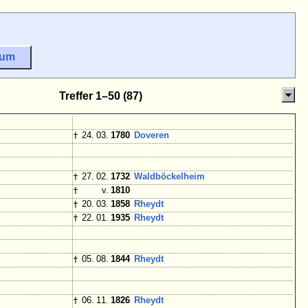
sum
Treffer 1–50 (87)
†
24. 03.
1780
Doveren
†
27. 02.
1732
Waldböckelheim
†
v.
1810
†
20. 03.
1858
Rheydt
†
22. 01.
1935
Rheydt
†
05. 08.
1844
Rheydt
†
06. 11.
1826
Rheydt