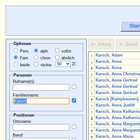
Star
Optionen
Pers.
alph.
vollst.
↑
Karsch, Adam
Fam.
chron.
ähnlich
↓
Karsch, Anna
Zl.
beide
rückw.
↑
Karsch, Anna
↕
Karsch, Anna
Christin
Personen
↕
Karsch, Anna
Gertrud
Rufname(n):
↑
Karsch, Anna
Gertrud
↑
Karsch, Anna
Gertrud
Familienname:
↑
Karsch [Kamphausen],
↑
Karsch, Anna
Judith
↑
Karsch, Anna
Katharin
Positionen
↕
Karsch, Anna
Katharin
Ortsname:
↑
Karsch, Anna
Margare
↑
Karsch, Anna Margare
Beruf:
↑
Karsch, Anna
Maria