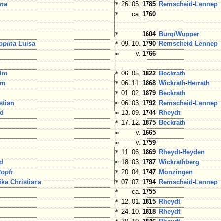
ina
*
26. 05.
1785
Remscheid
-
Lennep
*
ca.
1760
*
1604
Burg/
Wupper
ippina
Luisa
*
09. 10.
1790
Remscheid
-
Lennep
∞
v.
1766
elm
*
06. 05.
1822
Beckrath
lm
*
06. 11.
1868
Wickrath
-
Herrath
*
01. 02.
1879
Beckrath
stian
≈
06. 03.
1792
Remscheid
-
Lennep
rd
∞
13. 09.
1744
Rheydt
*
17. 12.
1875
Beckrath
∞
v.
1665
∞
v.
1759
*
11. 06.
1869
Rheydt
-
Heyden
ld
≈
18. 03.
1787
Wickrathberg
toph
*
20. 04.
1747
Monzingen
ika Christiana
*
07. 07.
1794
Remscheid
-
Lennep
*
ca.
1755
*
12. 01.
1815
Rheydt
*
24. 10.
1818
Rheydt