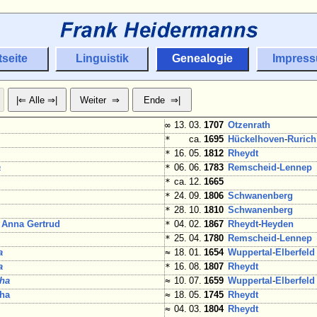
tseite
Linguistik
Genealogie
Impres
∞
13. 03.
1707
Otzenrath
*
ca.
1695
Hückelhoven
-
Rurich
*
16. 05.
1812
Rheydt
a
*
06. 06.
1783
Remscheid
-
Lennep
*
ca. 12.
1665
*
24. 09.
1806
Schwanenberg
*
28. 10.
1810
Schwanenberg
 Anna Gertrud
*
04. 02.
1867
Rheydt
-
Heyden
*
25. 04.
1780
Remscheid
-
Lennep
a
≈
18. 01.
1654
Wuppertal
-
Elberfeld
a
*
16. 08.
1807
Rheydt
tha
≈
10. 07.
1659
Wuppertal
-
Elberfeld
tha
≈
18. 05.
1745
Rheydt
≈
04. 03.
1804
Rheydt