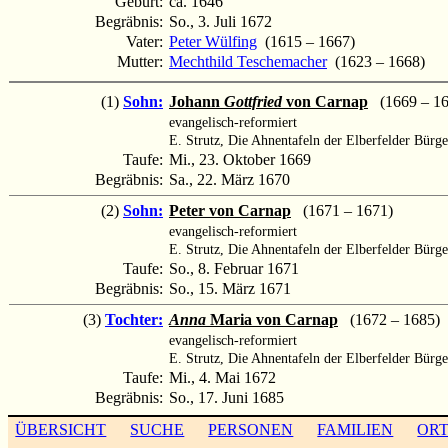
Geburt:
ca. 1646
Begräbnis:
So., 3. Juli 1672
Vater:
Peter Wülfing
(1615 – 1667)
Mutter:
Mechthild Teschemacher
(1623 – 1668)
(1)
Sohn:
Johann
Gottfried
von Carnap
(1669 – 16
evangelisch-reformiert
E. Strutz, Die Ahnentafeln der Elberfelder Bürge
Taufe:
Mi., 23. Oktober 1669
Begräbnis:
Sa., 22. März 1670
(2)
Sohn:
Peter von Carnap
(1671 – 1671)
evangelisch-reformiert
E. Strutz, Die Ahnentafeln der Elberfelder Bürge
Taufe:
So., 8. Februar 1671
Begräbnis:
So., 15. März 1671
(3)
Tochter:
Anna
Maria von Carnap
(1672 – 1685)
evangelisch-reformiert
E. Strutz, Die Ahnentafeln der Elberfelder Bürge
Taufe:
Mi., 4. Mai 1672
Begräbnis:
So., 17. Juni 1685
ÜBERSICHT
SUCHE
PERSONEN
FAMILIEN
OR