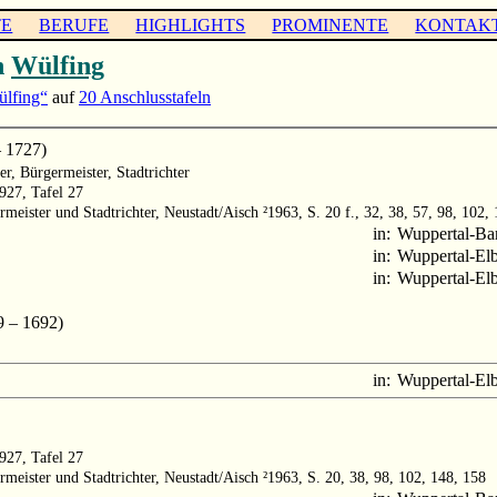
TE
BERUFE
HIGHLIGHTS
PROMINENTE
KONTAK
h
Wülfing
lfing“
auf
20 Anschlusstafeln
 1727)
r, Bürgermeister, Stadtrichter
1927, Tafel 27
meister und Stadtrichter, Neustadt/Aisch ²1963, S. 20 f., 32, 38, 57, 98, 102, 
in:
Wuppertal-Ba
in:
Wuppertal-Elb
in:
Wuppertal-Elb
 – 1692)
in:
Wuppertal-Elb
1927, Tafel 27
rmeister und Stadtrichter, Neustadt/Aisch ²1963, S. 20, 38, 98, 102, 148, 158