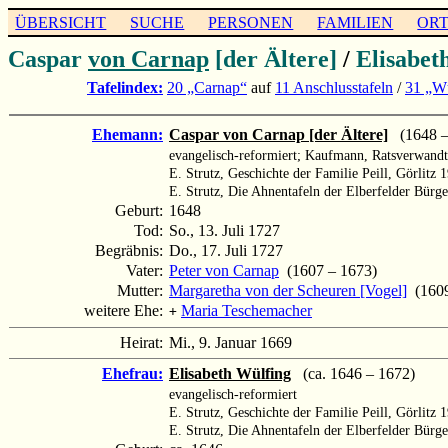
ÜBERSICHT
SUCHE
PERSONEN
FAMILIEN
OR
Caspar
von Carnap
[der Ältere]
/
Elisabet
Tafelindex:
20 „Carnap“
auf
11 Anschlusstafeln
/
31 „Wü
Ehemann:
Caspar von Carnap [der Ältere]
(1648 –
evangelisch-reformiert; Kaufmann, Ratsverwandte
E. Strutz, Geschichte der Familie Peill, Görlitz 
E. Strutz, Die Ahnentafeln der Elberfelder Bürger
Geburt:
1648
Tod:
So., 13. Juli 1727
Begräbnis:
Do., 17. Juli 1727
Vater:
Peter von Carnap
(1607 – 1673)
Mutter:
Margaretha von der Scheuren [Vogel]
(1609
weitere Ehe:
Maria Teschemacher
+
Heirat:
Mi., 9. Januar 1669
Ehefrau:
Elisabeth Wülfing
(ca. 1646 – 1672)
evangelisch-reformiert
E. Strutz, Geschichte der Familie Peill, Görlitz 
E. Strutz, Die Ahnentafeln der Elberfelder Bürge