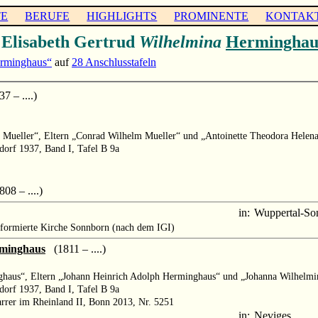
TE
BERUFE
HIGHLIGHTS
PROMINENTE
KONTAK
 Elisabeth Gertrud
Wilhelmina
Herminghau
rminghaus“
auf
28 Anschlusstafeln
 – ....)
g Mueller“, Eltern „Conrad Wilhelm Mueller“ und „Antoinette Theodora Helen
dorf 1937, Band I, Tafel B 9a
08 – ....)
in:
Wuppertal-So
formierte Kirche Sonnborn (nach dem IGI)
minghaus
(1811 – ....)
nghaus“, Eltern „Johann Heinrich Adolph Herminghaus“ und „Johanna Wilhelm
dorf 1937, Band I, Tafel B 9a
arrer im Rheinland II, Bonn 2013, Nr. 5251
in:
Neviges