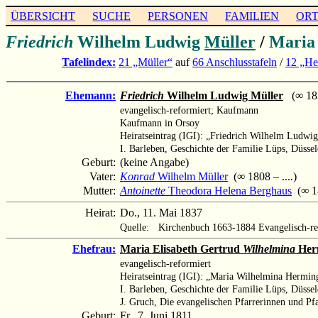
ÜBERSICHT
SUCHE
PERSONEN
FAMILIEN
OR
Friedrich
Wilhelm Ludwig
Müller
/
Maria
Tafelindex:
21 „Müller“
auf
66 Anschlusstafeln
/
12 „He
Ehemann:
Friedrich
Wilhelm Ludwig Müller
(∞ 1837
evangelisch-reformiert; Kaufmann
Kaufmann in Orsoy
Heiratseintrag (IGI): „Friedrich Wilhelm Ludwi
I. Barleben, Geschichte der Familie Lüps, Düssel
Geburt:
(keine Angabe)
Vater:
Konrad
Wilhelm Müller
(∞ 1808 – ....)
Mutter:
Antoinette
Theodora Helena Berghaus
(∞ 18
Heirat:
Do., 11. Mai 1837
Quelle:
Kirchenbuch 1663-1884 Evangelisch-re
Ehefrau:
Maria Elisabeth Gertrud
Wilhelmina
Her
evangelisch-reformiert
Heiratseintrag (IGI): „Maria Wilhelmina Hermi
I. Barleben, Geschichte der Familie Lüps, Düssel
J. Gruch, Die evangelischen Pfarrerinnen und Pf
Geburt:
Fr., 7. Juni 1811