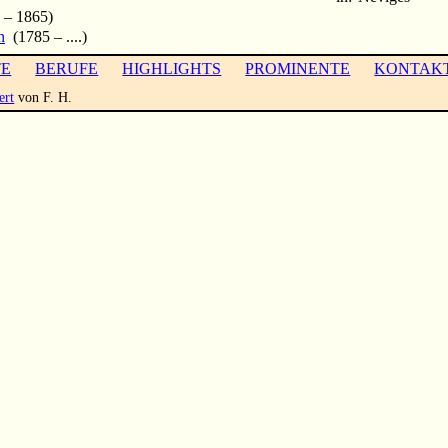
 – 1865)
n
(1785 – ....)
TE
BERUFE
HIGHLIGHTS
PROMINENTE
KONTAK
ert
von F. H.