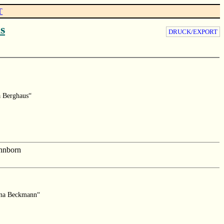
T
s
DRUCK/EXPORT
a Berghaus“
nnborn
ina Beckmann“