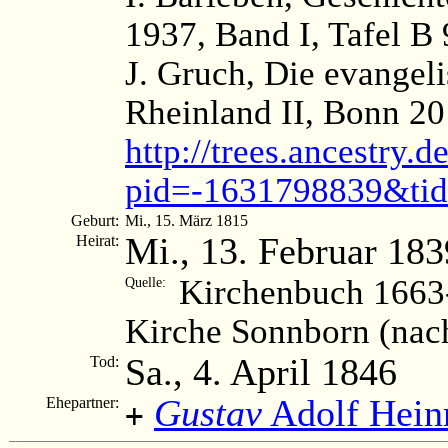
1937, Band I, Tafel B 
J. Gruch, Die evangel
Rheinland II, Bonn 20
http://trees.ancestry.d
pid=-1631798839&ti
Geburt:
Mi., 15. März 1815
Mi., 13. Februar 183
Heirat:
Kirchenbuch 1663-
Quelle:
Kirche Sonnborn (nac
Sa., 4. April 1846
Tod:
Gustav
Adolf Hein
Ehepartner:
+