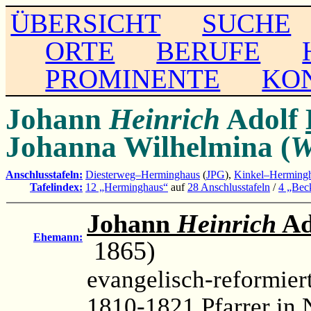
ÜBERSICHT
SUCHE
ORTE
BERUFE
PROMINENTE
KO
Johann
Heinrich
Adolf
Johanna Wilhelmina (
W
Anschlusstafeln:
Diesterweg–Herminghaus
(
JPG
),
Kinkel–Hermingh
Tafelindex:
12 „Herminghaus“
auf
28 Anschlusstafeln
/
4 „Bec
Johann
Heinrich
Ad
Ehemann:
1865)
evangelisch-reformiert
1810-1821 Pfarrer in 