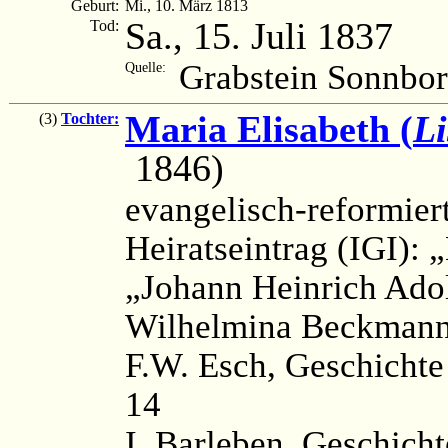
Geburt:
Mi., 10. März 1813
Sa., 15. Juli 1837
Tod:
Grabstein Sonnbor
Quelle:
Maria Elisabeth (
Li
(3)
Tochter:
1846)
evangelisch-reformier
Heiratseintrag (IGI): 
„Johann Heinrich Ado
Wilhelmina Beckman
F.W. Esch, Geschichte 
14
I. Barleben, Geschicht