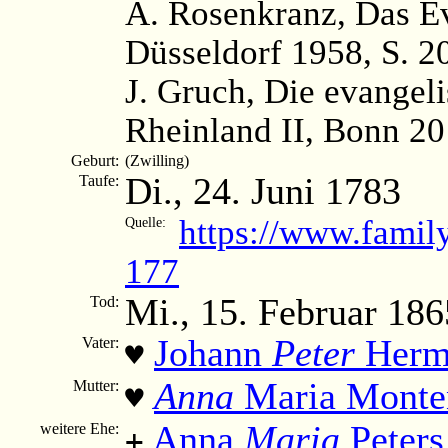
A. Rosenkranz, Das Ev
Düsseldorf 1958, S. 2
J. Gruch, Die evangel
Rheinland II, Bonn 20
Geburt:
(Zwilling)
Di., 24. Juni 1783
Taufe:
https://www.fami
Quelle:
177
Mi., 15. Februar 186
Tod:
Johann
Peter
Herm
Vater:
♥
Anna
Maria Monte
Mutter:
♥
Anna
Maria
Peters
weitere Ehe:
+