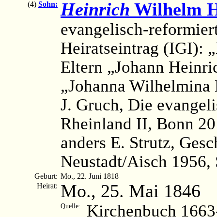
Heinrich
Wilhelm 
(4)
Sohn:
evangelisch-reformier
Heiratseintrag (IGI):
Eltern „Johann Heinr
„Johanna Wilhelmina
J. Gruch, Die evangel
Rheinland II, Bonn 20
anders E. Strutz, Gesc
Neustadt/Aisch 1956, 
Geburt:
Mo., 22. Juni 1818
Mo., 25. Mai 1846
Heirat:
Kirchenbuch 1663-
Quelle: