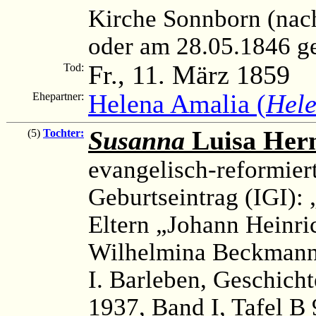
Kirche Sonnborn (nac
oder am 28.05.1846 ge
Fr., 11. März 1859
Tod:
Helena Amalia (
Hel
Ehepartner:
Susanna
Luisa Her
(5)
Tochter:
evangelisch-reformier
Geburtseintrag (IGI):
Eltern „Johann Heinr
Wilhelmina Beckman
I. Barleben, Geschicht
1937, Band I, Tafel B 