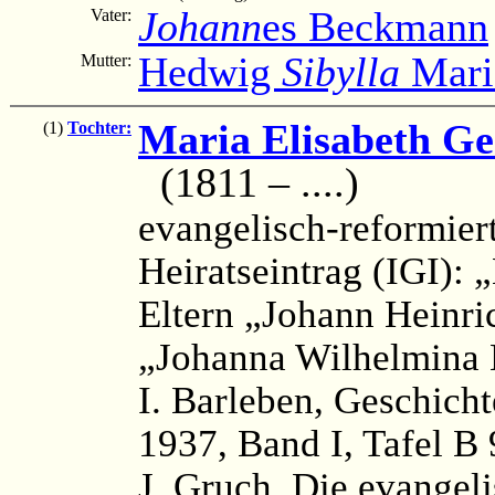
Johann
es Beckmann
Vater:
Hedwig
Sibylla
Mari
Mutter:
Maria Elisabeth G
(1)
Tochter:
(1811 – ....)
evangelisch-reformier
Heiratseintrag (IGI):
Eltern „Johann Heinr
„Johanna Wilhelmina
I. Barleben, Geschicht
1937, Band I, Tafel B 
J. Gruch, Die evangel