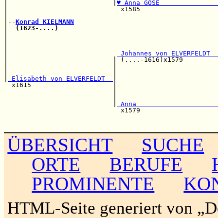
|                           |
♥ Anna GOSE               
|                             x1585                    
|                                                      
|--
Konrad KIELMANN
|  
(1623-....)
                                         
|                                                      
|                                                      
|                                                      
|                            
 Johannes von ELVERFELDT  
|                           | (....-1616)x1579         
|                           |                          
|                           |                          
|
 Elisabeth von ELVERFELDT  
|                          
  x1615                     |                          
                            |                          
                            |                          
                            |
 Anna                     
                              x1579                    
                                                       
ÜBERSICHT
SUCHE
ORTE
BERUFE
PROMINENTE
KO
HTML-Seite generiert von „