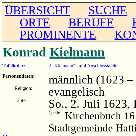
ÜBERSICHT
SUCHE
ORTE
BERUFE
PROMINENTE
KO
Konrad
Kielmann
Tafelindex:
2 „Kielmann“
auf
4 Anschlusstafeln
männlich (1623 – .
Personendaten:
evangelisch
Religion:
So., 2. Juli 1623,
Taufe:
Kirchenbuch 16
Quelle:
Stadtgemeinde Hatt