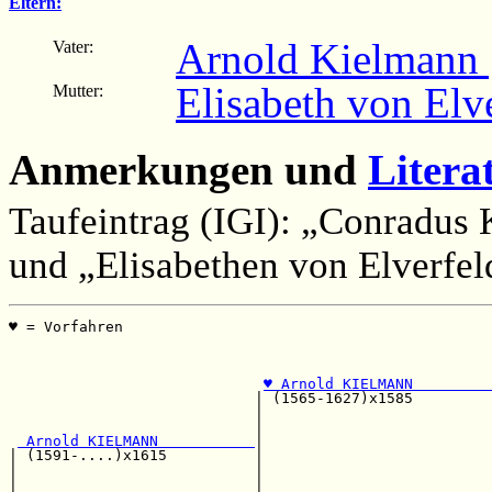
Eltern:
Arnold Kielmann [
Vater:
Elisabeth von Elve
Mutter:
Anmerkungen und
Litera
Taufeintrag (IGI): „Conradus 
und „Elisabethen von Elverfel
♥ = Vorfahren                                          
                                                       
                                                       
♥ Arnold KIELMANN         
                            | (1565-1627)x1585         
                            |                          
                            |                          
 Arnold KIELMANN           
|                          
| (1591-....)x1615          |                          
|                           |                          
|                           |                          