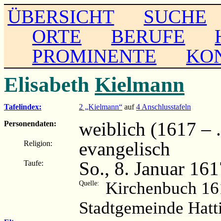
ÜBERSICHT
SUCHE
ORTE
BERUFE
PROMINENTE
KO
Elisabeth
Kielmann
Tafelindex:
2 „Kielmann“
auf
4 Anschlusstafeln
weiblich (1617 – ..
Personendaten:
evangelisch
Religion:
So., 8. Januar 161
Taufe:
Kirchenbuch 16
Quelle:
Stadtgemeinde Hatt