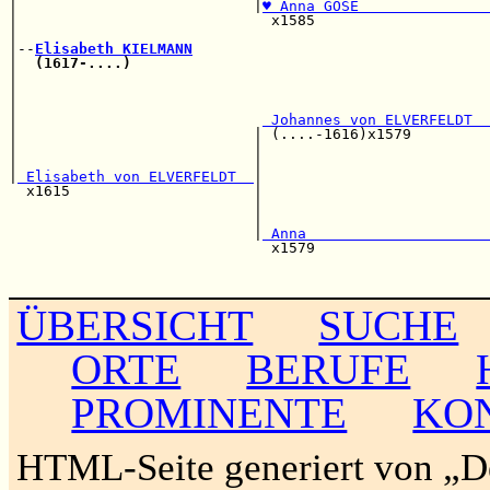
|                           |
♥ Anna GOSE               
|                             x1585                    
|                                                      
|--
Elisabeth KIELMANN
|  
(1617-....)
                                         
|                                                      
|                                                      
|                                                      
|                            
 Johannes von ELVERFELDT  
|                           | (....-1616)x1579         
|                           |                          
|                           |                          
|
 Elisabeth von ELVERFELDT  
|                          
  x1615                     |                          
                            |                          
                            |                          
                            |
 Anna                     
                              x1579                    
                                                       
ÜBERSICHT
SUCHE
ORTE
BERUFE
PROMINENTE
KO
HTML-Seite generiert von „