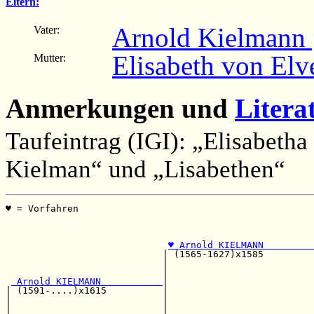
Eltern:
Arnold Kielmann [
Vater:
Elisabeth von Elve
Mutter:
Anmerkungen und
Litera
Taufeintrag (IGI): „Elisabetha
Kielman“ und „Lisabethen“
♥ = Vorfahren                                          
                                                       
                                                       
♥ Arnold KIELMANN         
                            | (1565-1627)x1585         
                            |                          
                            |                          
 Arnold KIELMANN           
|                          
| (1591-....)x1615          |                          
|                           |                          
|                           |                          