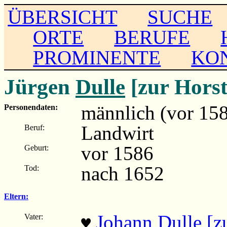
ÜBERSICHT
SUCHE
ORTE
BERUFE
PROMINENTE
KO
Jürgen
Dulle
[zur Horst
männlich (vor 15
Personendaten:
Landwirt
Beruf:
vor 1586
Geburt:
nach 1652
Tod:
Eltern:
Johann Dulle [z
Vater:
♥