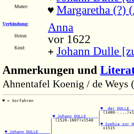
Margaretha (?) (
Mutter:
♥
Anna
Verbindung:
vor 1622
Heirat:
Johann Dulle [z
Kind:
+
Anmerkungen und
Litera
Ahnentafel Koenig / de Weys (
♥ = Vorfahren                                          
                                                       
♥  der DULLE  
                                        | (1480-....)x1
♥ Johann DULLE     
|              
                    | (1520-1607)x1548  |              
                    |                   |
♥ Sophia zur H
                    |                     x1515        
♥ Johann DULLE     
|                                  