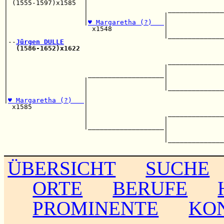
| (1555-1597)x1585  |                                  
|                   |                    ______________
|                   |                   |              
|                   |
♥ Margaretha (?)   
|              
|                     x1548             |              
|                                       |______________
|--
Jürgen DULLE
|  
(1586-1652)x1622
                                    
|                                                      
|                                        ______________
|                                       |              
|                    ___________________|              
|                   |                   |              
|                   |                   |______________
|                   |                                  
|
♥ Margaretha (?)   
|                                  
  x1585             |                                  
                    |                    ______________
                    |                   |              
                    |___________________|              
                                        |              
                                        |______________
ÜBERSICHT
SUCHE
ORTE
BERUFE
PROMINENTE
KO