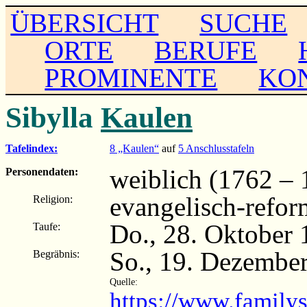
ÜBERSICHT
SUCHE
ORTE
BERUFE
PROMINENTE
KO
Sibylla
Kaulen
Tafelindex:
8 „Kaulen“
auf
5 Anschlusstafeln
weiblich (1762 – 
Personendaten:
evangelisch-refor
Religion:
Do., 28. Oktober
Taufe:
So., 19. Dezembe
Begräbnis:
Quelle:
https://www.family