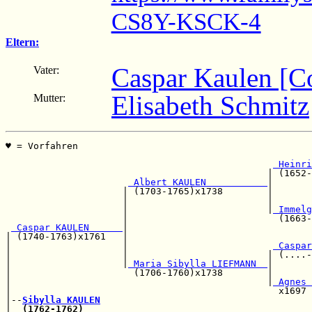
CS8Y-KSCK-4
Eltern:
Caspar Kaulen [C
Vater:
Elisabeth Schmitz
Mutter:
♥ = Vorfahren                                          
                                                       
 Heinri
                                               | (1652-
 Albert KAULEN           
|

                     | (1703-1765)x1738        |       
                     |                         |       
                     |                         |
 Immelg
                     |                           (1663-
 Caspar KAULEN      
|                                 
| (1740-1763)x1761   |                                 
|                    |                          
 Caspar
|                    |                         | (....-
|                    |
 Maria Sibylla LIEFMANN  
|       
|                      (1706-1760)x1738        |       
|                                              |
 Agnes 
|                                                x1697 
|--
Sibylla KAULEN
|  
(1762-1762)