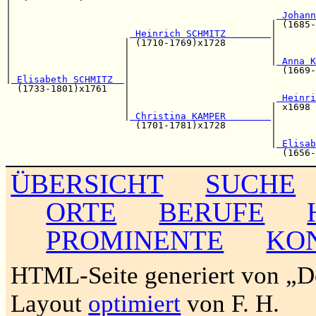
|                                                      
|                                               
 Johann
|                                              | (1685-
|                     
 Heinrich SCHMITZ        
|

|                    | (1710-1769)x1728        |       
|                    |                         |       
|                    |                         |
 Anna K
|                    |                           (1669-
|
 Elisabeth SCHMITZ  
|                                 
  (1733-1801)x1761   |                                 
                     |                          
 Heinri
                     |                         | x1698 
                     |
 Christina KAMPER        
|

                       (1701-1781)x1728        |       
                                               |       
                                               |
 Elisab
ÜBERSICHT
SUCHE
ORTE
BERUFE
PROMINENTE
KO
HTML-Seite generiert von „
Layout
optimiert
von F. H.