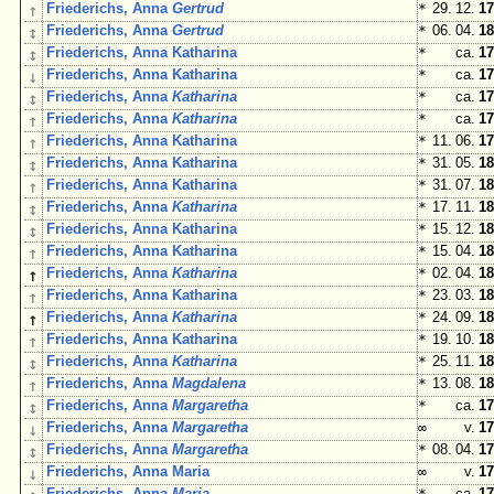
↑
Friederichs, Anna
Gertrud
*
29. 12.
17
↕
Friederichs, Anna
Gertrud
*
06. 04.
18
↕
Friederichs, Anna Katharina
*
ca.
17
↓
Friederichs, Anna Katharina
*
ca.
17
↕
Friederichs, Anna
Katharina
*
ca.
17
↑
Friederichs, Anna
Katharina
*
ca.
17
↑
Friederichs, Anna Katharina
*
11. 06.
17
↕
Friederichs, Anna Katharina
*
31. 05.
18
↑
Friederichs, Anna Katharina
*
31. 07.
18
↕
Friederichs, Anna
Katharina
*
17. 11.
18
↕
Friederichs, Anna Katharina
*
15. 12.
18
↑
Friederichs, Anna Katharina
*
15. 04.
18
↑
Friederichs, Anna
Katharina
*
02. 04.
18
↑
Friederichs, Anna Katharina
*
23. 03.
18
↑
Friederichs, Anna
Katharina
*
24. 09.
18
↑
Friederichs, Anna Katharina
*
19. 10.
18
↕
Friederichs, Anna
Katharina
*
25. 11.
18
↑
Friederichs, Anna
Magdalena
*
13. 08.
18
↕
Friederichs, Anna
Margaretha
*
ca.
17
↓
Friederichs, Anna
Margaretha
∞
v.
17
↕
Friederichs, Anna
Margaretha
*
08. 04.
17
↓
Friederichs, Anna Maria
∞
v.
17
Friederichs, Anna
Maria
*
ca.
17