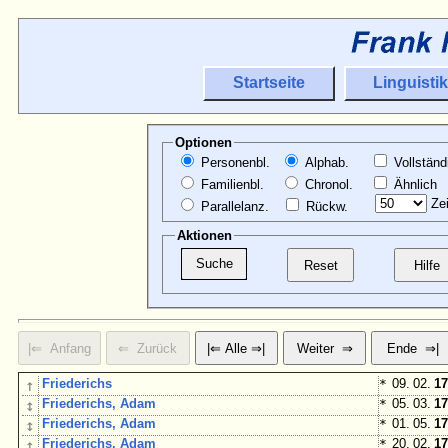
Startseite
Linguistik
Optionen
Personenbl.
Alphab.
Vollständ
Familienbl.
Chronol.
Ähnlich
Zei
Parallelanz.
Rückw.
Aktionen
↑
Friederichs
*
09. 02.
17
↕
Friederichs, Adam
*
05. 03.
17
↕
Friederichs, Adam
*
01. 05.
17
↑
Friederichs, Adam
*
20. 02.
17