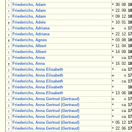
↑
Friederichs, Adam
*
30. 08.
18
↑
Friederichs, Adam
*
22. 09.
18
↑
Friederichs, Adam
*
09. 12.
18
↑
Friederichs, Adele
*
10. 01.
18
↓
Friederichs, Adriana
∞
v.
17
↕
Friederichs, Adriana
*
22. 12.
17
↑
Friederichs, Agnes
*
03. 08.
18
↑
Friederichs, Albert
*
11. 04.
18
↑
Friederichs, Albert
*
14. 09.
18
↕
Friederichs, Anna
*
ca.
17
↑
Friederichs, Anna
*
15. 02.
18
↕
Friederichs, Anna
Elisabeth
*
ca.
17
↓
Friederichs, Anna
Elisabeth
∞
v.
17
↕
Friederichs, Anna
Elisabeth
*
ca.
17
↕
Friederichs, Anna
Elisabeth
*
18
↕
Friederichs, Anna
Elisabeth
*
13. 06.
18
↓
Friederichs, Anna Gertrud (
Gertraud
)
∞
v.
17
↕
Friederichs, Anna Gertrud (
Gertraud
)
*
ca.
17
↑
Friederichs, Anna Gertrud (
Gertraud
)
*
ca.
17
↕
Friederichs, Anna Gertrud (
Gertraud
)
*
ca.
17
↑
Friederichs, Anna Gertrud (
Gertraud
)
*
05. 12.
17
↑
Friederichs, Anna Gertrud (
Gertraud
)
*
22. 06.
17