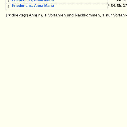
↕
↑
Friederichs, Anna Maria
*
04. 05.
17
↕
↑
[
direkte(r) Ahn(in),
Vorfahren und Nachkommen,
nur Vorfahr
♥