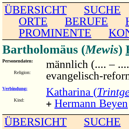
ÜBERSICHT
SUCHE
ORTE
BERUFE
PROMINENTE
KO
Bartholomäus (
Mewis
)
männlich (.... – ...
Personendaten:
evangelisch-refor
Religion:
Katharina (
Trintg
Verbindung:
Hermann Beyen
Kind:
+
ÜBERSICHT
SUCHE