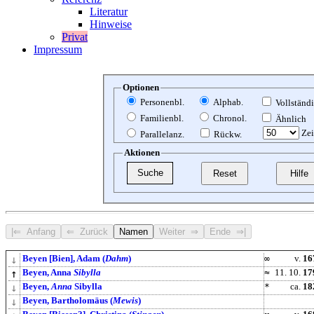
Literatur
Hinweise
Privat
Impressum
Optionen
Personenbl.
Alphab.
Vollständ
Familienbl.
Chronol.
Ähnlich
Zei
Parallelanz.
Rückw.
Aktionen
↓
Beyen [Bien], Adam (
Dahm
)
∞
v.
16
↑
Beyen, Anna
Sibylla
≈
11. 10.
17
↓
Beyen,
Anna
Sibylla
*
ca.
18
↓
Beyen, Bartholomäus (
Mewis
)