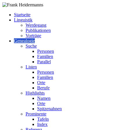
Startseite
Linguistik
Werdegang
Publikationen
Vorträge
Genealogie
Suche
Personen
Familien
Parallel
Listen
Personen
Familien
Orte
Berufe
Highlights
Namen
Orte
Spitzenahnen
Prominente
Tafeln
Index
Referenz