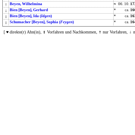
↑
Beyen, Wilhelmina
≈
06. 10.
17
↓
Bien [Beyen], Gerhard
*
ca.
16
↕
Bien [Beyen], Ida (
Idgen
)
*
ca.
16
↕
Schumacher [Beyen], Sophia (
Feygen
)
*
ca.
16
↕
↑
↓
[
direkte(r) Ahn(in),
Vorfahren und Nachkommen,
nur Vorfahren,
n
♥