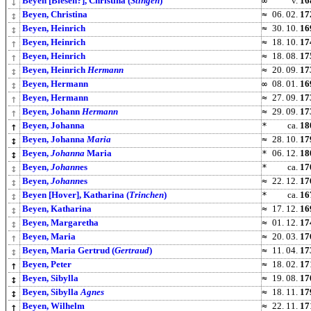
↓
Beyen [Biesen?], Christina (
Stingen
)
∞
v.
16
↕
Beyen, Christina
≈
06. 02.
17
↕
Beyen, Heinrich
≈
30. 10.
16
↑
Beyen, Heinrich
≈
18. 10.
17
↑
Beyen, Heinrich
≈
18. 08.
17
↕
Beyen, Heinrich
Hermann
≈
20. 09.
17
↕
Beyen, Hermann
∞
08. 01.
16
↑
Beyen, Hermann
≈
27. 09.
17
↑
Beyen, Johann
Hermann
≈
29. 09.
17
↑
Beyen, Johanna
*
ca.
18
↕
Beyen, Johanna
Maria
≈
28. 10.
17
↕
Beyen,
Johanna
Maria
*
06. 12.
18
↕
Beyen,
Johann
es
*
ca.
17
↕
Beyen,
Johann
es
≈
22. 12.
17
↕
Beyen [Hover], Katharina (
Trinchen
)
*
ca.
16
↕
Beyen, Katharina
≈
17. 12.
16
↕
Beyen, Margaretha
≈
01. 12.
17
↑
Beyen, Maria
≈
20. 03.
17
↕
Beyen, Maria Gertrud (
Gertraud
)
≈
11. 04.
17
↑
Beyen, Peter
≈
18. 02.
17
↕
Beyen, Sibylla
≈
19. 08.
17
↕
Beyen, Sibylla
Agnes
≈
18. 11.
17
↑
Beyen, Wilhelm
≈
22. 11.
17