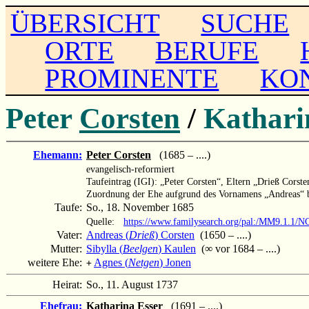
ÜBERSICHT
SUCHE
ORTE
BERUFE
PROMINENTE
KO
Peter
Corsten
/
Kathar
Ehemann:
Peter Corsten
(1685 – ....)
evangelisch-reformiert
Taufeintrag (IGI): „Peter Corsten“, Eltern „Drieß Corst
Zuordnung der Ehe aufgrund des Vornamens „Andreas“ b
Taufe:
So., 18. November 1685
Quelle:
https://www.familysearch.org/pal:/MM9.1.1/
Vater:
Andreas (
Drieß
) Corsten
(1650 – ....)
Mutter:
Sibylla (
Beelgen
) Kaulen
(∞ vor 1684 – ....)
weitere Ehe:
Agnes (
Netgen
) Jonen
+
Heirat:
So., 11. August 1737
Ehefrau:
Katharina Esser
(1691 – ....)