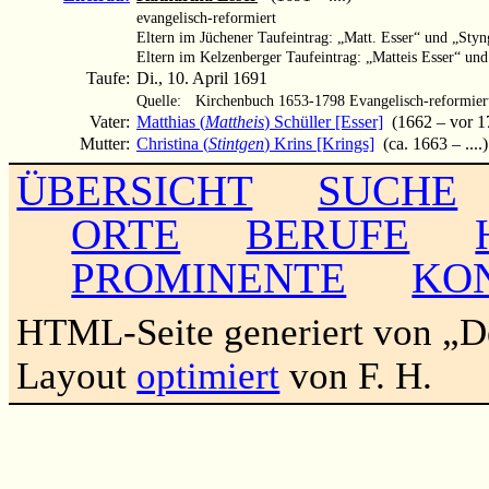
evangelisch-reformiert
Eltern im Jüchener Taufeintrag: „Matt. Esser“ und „Sty
Eltern im Kelzenberger Taufeintrag: „Matteis Esser“ un
Taufe:
Di., 10. April 1691
Quelle:
Kirchenbuch 1653-1798 Evangelisch-reformier
Vater:
Matthias (
Mattheis
) Schüller [Esser]
(1662 – vor 1
Mutter:
Christina (
Stintgen
) Krins [Krings]
(ca. 1663 – ....)
ÜBERSICHT
SUCHE
ORTE
BERUFE
PROMINENTE
KO
HTML-Seite generiert von „
Layout
optimiert
von F. H.