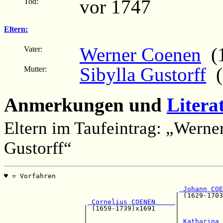
vor 1747
Tod:
Eltern:
Werner Coenen
(1
Vater:
Sibylla Gustorff
(1
Mutter:
Anmerkungen und
Litera
Eltern im Taufeintrag: „Wern
Gustorff“
♥ = Vorfahren                                         
                                                       
 Johann COE
                                           | (1629-1703
 Cornelius COENEN     
|

                    | (1659-1739)x1691     |          
                    |                      |           
                    |                      |
 Katharina 