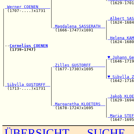
                    |                        (1629-1701
 Werner COENEN     
|

| (1707-....)x1731  |                                 
|                   |                                  
|                   |                       
 Albert SAS
|                   |                      | (1624-1684
|                   |
 Magdalena SASSERATH  
|

|                     (1666-1747)x1691     |          
|                                          |           
|                                          |
 Helena KAM
|                                            (1624-1680
|--
Cornelius COENEN
|  
(1739-1747)
|                                                      
|                                           
♥ Johann Ge
|                                          | (1646-1719
|                    
 Zilles GUSTORFF      
|

|                   | (1677-1730)x1695     |          
|                   |                      |           
|                   |                      |
♥ Sibylla Z
|                   |                        (1642-1716
|
 Sibylla GUSTORFF  
|

  (1713-....)x1731  |                                 
                    |                                  
                    |                       
 Jakob KLOE
                    |                      | (1629-1694
                    |
 Margaretha KLOETERS  
|

                      (1678-1724)x1695     |          
                                           |           
                                           |
 Maria STEF
ÜBERSICHT
SUCHE