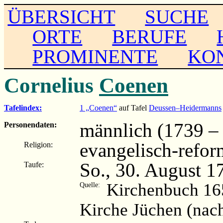
ÜBERSICHT
SUCHE
ORTE
BERUFE
PROMINENTE
KO
Cornelius
Coenen
Tafelindex:
1 „Coenen“
auf Tafel
Deussen–Heidermanns
männlich (1739 –
Personendaten:
evangelisch-refor
Religion:
So., 30. August 1
Taufe:
Kirchenbuch 16
Quelle:
Kirche Jüchen (nac