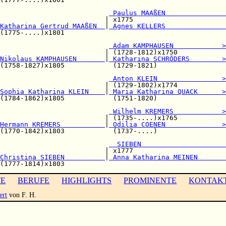
                           
 Paulus MAAßEN               
                          | x1775                       

Katharina Gertrud MAAßEN  
|
 Agnes KELLERS               
(1775-....)x1801                                        

 Adam KAMPHAUSEN            >
                          | (1728-1812)x1750            

Nikolaus KAMPHAUSEN       
|
 Katharina SCHRÖDERS        >
(1758-1827)x1805            (1729-1821)                 

                           
 Anton KLEIN                >
                          | (1729-1802)x1774            

Sophia Katharina KLEIN    
|
 Maria Katharina QUACK      >
(1784-1862)x1805            (1751-1820)                 

                           
 Wilhelm KREMERS            >
                          | (1735-....)x1765            

Hermann KREMERS           
|
 Odilia COENEN              >
(1770-1842)x1803            (1737-....)                 

                           
  SIEBEN                     
                          | x1777                       

Christina SIEBEN          
|
 Anna Katharina MEINEN       
TE
BERUFE
HIGHLIGHTS
PROMINENTE
KONTAK
ert
von F. H.