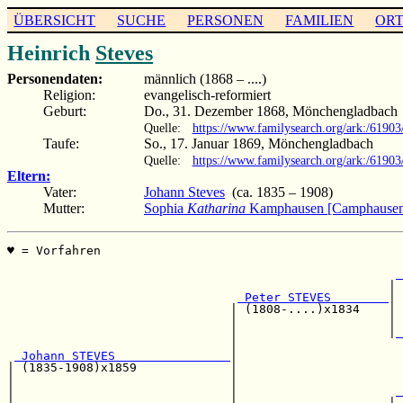
ÜBERSICHT
SUCHE
PERSONEN
FAMILIEN
OR
Heinrich
Steves
Personendaten:
männlich (1868 – ....)
Religion:
evangelisch-reformiert
Geburt:
Do., 31. Dezember 1868, Mönchengladbach
Quelle:
https://www.familysearch.org/ark:/619
Taufe:
So., 17. Januar 1869, Mönchengladbach
Quelle:
https://www.familysearch.org/ark:/6190
Eltern:
Vater:
Johann Steves
(ca. 1835 – 1908)
Mutter:
Sophia
Katharina
Kamphausen [Camphause
♥ = Vorfahren                                          
                                                       
 
                                                     | 
 Peter STEVES        
|

                               | (1808-....)x1834    | 
                               |                     | 
                               |                     |
 
                               |                       
 Johann STEVES                
|

| (1835-1908)x1859             |                       
|                              |                       
|                              |                      
 
|                              |                     | 