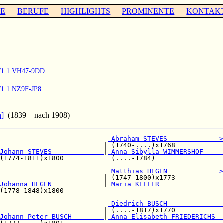
TE
BERUFE
HIGHLIGHTS
PROMINENTE
KONTAK
03/1:1:VH47-9DD
3/1:1:NZ9F-JP8
n]
(1839 – nach 1908)
                           
 Abraham STEVES             >
                          | (1740-....)x1768            

Johann STEVES             
|
 Anna Sibylla WIMMERSHOF     
(1774-1811)x1800            (....-1784)                 

                           
 Matthias HEGEN             >
                          | (1747-1800)x1773            

Johanna HEGEN             
|
 Maria KELLER                
(1778-1848)x1800                                        

                           
 Diedrich BUSCH              
                          | (....-1817)x1770            

Johann Peter BUSCH        
|
 Anna Elisabeth FRIEDERICHS  
(1777-....)x1801                                        
