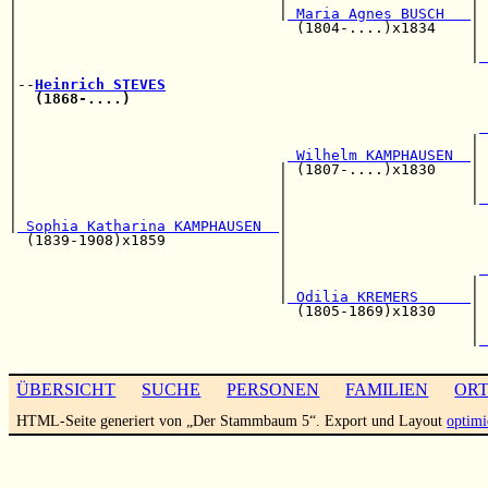
|                              |
 Maria Agnes BUSCH   
|

|                                (1804-....)x1834    | 
|                                                    | 
|                                                    |
 
|                                                      
|--
Heinrich STEVES
|  
(1868-....)
|                                                      
|                                                     
 
|                                                    | 
|                               
 Wilhelm KAMPHAUSEN  
|

|                              | (1807-....)x1830    | 
|                              |                     | 
|                              |                     |
 
|                              |                       
|
 Sophia Katharina KAMPHAUSEN  
|

  (1839-1908)x1859             |                       
                               |                       
                               |                      
 
                               |                     | 
                               |
 Odilia KREMERS      
|

                                 (1805-1869)x1830    | 
                                                     | 
                                                     |
 
ÜBERSICHT
SUCHE
PERSONEN
FAMILIEN
OR
HTML-Seite generiert von „Der Stammbaum 5“. Export und Layout
optimi