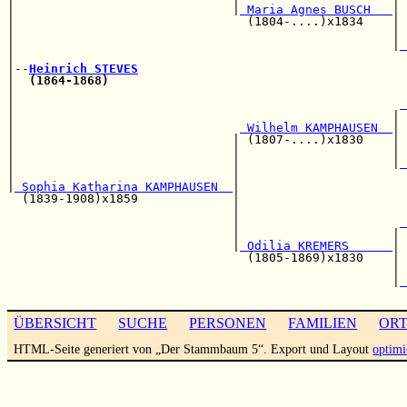
|                              |
 Maria Agnes BUSCH   
|

|                                (1804-....)x1834    | 
|                                                    | 
|                                                    |
 
|                                                      
|--
Heinrich STEVES
|  
(1864-1868)
|                                                      
|                                                     
 
|                                                    | 
|                               
 Wilhelm KAMPHAUSEN  
|

|                              | (1807-....)x1830    | 
|                              |                     | 
|                              |                     |
 
|                              |                       
|
 Sophia Katharina KAMPHAUSEN  
|

  (1839-1908)x1859             |                       
                               |                       
                               |                      
 
                               |                     | 
                               |
 Odilia KREMERS      
|

                                 (1805-1869)x1830    | 
                                                     | 
                                                     |
 
ÜBERSICHT
SUCHE
PERSONEN
FAMILIEN
OR
HTML-Seite generiert von „Der Stammbaum 5“. Export und Layout
optimi