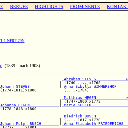
TE
BERUFE
HIGHLIGHTS
PROMINENTE
KONTAK
3/1:1:NF8T-79N
n]
(1839 – nach 1908)
                           
 Abraham STEVES             >
                          | (1740-....)x1768            

Johann STEVES             
|
 Anna Sibylla WIMMERSHOF     
(1774-1811)x1800            (....-1784)                 

                           
 Matthias HEGEN             >
                          | (1747-1800)x1773            

Johanna HEGEN             
|
 Maria KELLER                
(1778-1848)x1800                                        

                           
 Diedrich BUSCH              
                          | (....-1817)x1770            

Johann Peter BUSCH        
|
 Anna Elisabeth FRIEDERICHS  
(1777-....)x1801                                        
