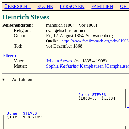
ÜBERSICHT
SUCHE
PERSONEN
FAMILIEN
OR
Heinrich
Steves
Personendaten:
männlich (1864 – vor 1868)
Religion:
evangelisch-reformiert
Geburt:
Fr., 12. August 1864, Schwanenberg
Quelle:
https://www.familysearch.org/ark:/6190
Tod:
vor Dezember 1868
Eltern:
Vater:
Johann Steves
(ca. 1835 – 1908)
Mutter:
Sophia
Katharina
Kamphausen [Camphause
♥ = Vorfahren                                          
                                                       
 
                                                     | 
 Peter STEVES        
|

                               | (1808-....)x1834    | 
                               |                     | 
                               |                     |
 
                               |                       
 Johann STEVES                
|

| (1835-1908)x1859             |                       
|                              |                       
|                              |                      
 
|                              |                     | 