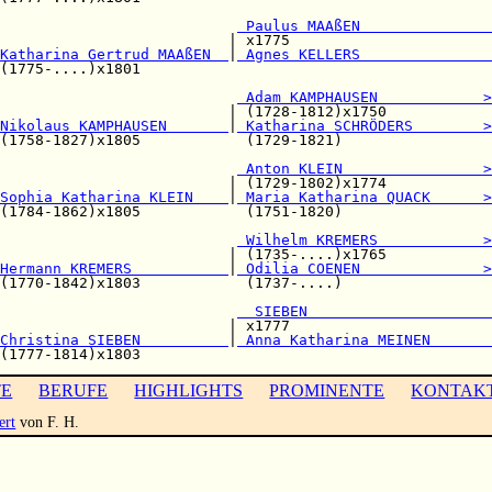
                           
 Paulus MAAßEN               
                          | x1775                       

Katharina Gertrud MAAßEN  
|
 Agnes KELLERS               
(1775-....)x1801                                        

 Adam KAMPHAUSEN            >
                          | (1728-1812)x1750            

Nikolaus KAMPHAUSEN       
|
 Katharina SCHRÖDERS        >
(1758-1827)x1805            (1729-1821)                 

                           
 Anton KLEIN                >
                          | (1729-1802)x1774            

Sophia Katharina KLEIN    
|
 Maria Katharina QUACK      >
(1784-1862)x1805            (1751-1820)                 

                           
 Wilhelm KREMERS            >
                          | (1735-....)x1765            

Hermann KREMERS           
|
 Odilia COENEN              >
(1770-1842)x1803            (1737-....)                 

                           
  SIEBEN                     
                          | x1777                       

Christina SIEBEN          
|
 Anna Katharina MEINEN       
TE
BERUFE
HIGHLIGHTS
PROMINENTE
KONTAK
ert
von F. H.