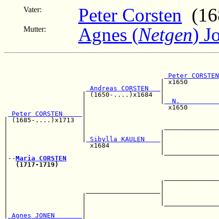
Peter Corsten
(168
Vater:
Agnes (
Netgen
) J
Mutter:
                                                       
                                                       
 Peter CORSTEN
                                        | x1650        
 Andreas CORSTEN   
|              
                    | (1650-....)x1684  |              
                    |                   |
  N.          
                    |                     x1650        
 Peter CORSTEN     
|                                  
| (1685-....)x1713  |                                  
|                   |                    ______________
|                   |                   |              
|                   |
 Sibylla KAULEN    
|              
|                     x1684             |              
|                                       |______________
|--
Maria CORSTEN
|  
(1717-1719)
                                         
|                                                      
|                                        ______________
|                                       |              
|                    ___________________|              
|                   |                   |              
|                   |                   |______________
|                   |                                  
|
 Agnes JONEN       
|                                  