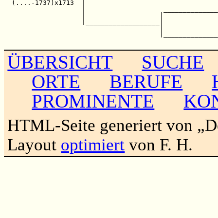
  (....-1737)x1713  |                                  
                    |                    ______________
                    |                   |              
                    |___________________|              
                                        |              
                                        |______________
ÜBERSICHT
SUCHE
ORTE
BERUFE
PROMINENTE
KO
HTML-Seite generiert von „
Layout
optimiert
von F. H.