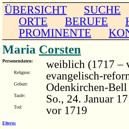
ÜBERSICHT
SUCHE
ORTE
BERUFE
PROMINENTE
KO
Maria
Corsten
weiblich (1717 – 
Personendaten:
evangelisch-refor
Religion:
Odenkirchen-Bell
Geburt:
So., 24. Januar 1
Taufe:
vor 1719
Tod:
Eltern: