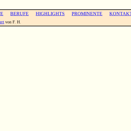
TE
BERUFE
HIGHLIGHTS
PROMINENTE
KONTAK
ert
von F. H.