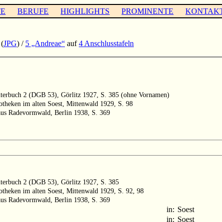
TE
BERUFE
HIGHLIGHTS
PROMINENTE
KONTAK
(
JPG
) /
5 „Andreae“
auf
4 Anschlusstafeln
chterbuch 2 (DGB 53), Görlitz 1927, S. 385 (ohne Vornamen)
theken im alten Soest, Mittenwald 1929, S. 98
 aus Radevormwald, Berlin 1938, S. 369
hterbuch 2 (DGB 53), Görlitz 1927, S. 385
theken im alten Soest, Mittenwald 1929, S. 92, 98
 aus Radevormwald, Berlin 1938, S. 369
in:
Soest
in:
Soest