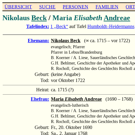
ÜBERSICHT
SUCHE
PERSONEN
FAMILIEN
OR
Nikolaus
Beck
/
Maria
Elisabeth
Andreae
Tafelindex:
1 „Beck“
auf Tafel
Humboldt–Heidermanns
Ehemann:
Nikolaus Beck
(∞ ca. 1715 – vor 1722)
evangelisch; Pfarrer
Pfarrer in Lebus/Brandenburg
B. Koerner / A. Liese, Sauerländisches Geschle
G.H. Behlmer, Geschichte der Apotheker und Apo
R. Rocholl, Geschichte des Geschlechts Rocholl
Geburt:
(keine Angabe)
Tod:
vor Oktober 1722
Heirat:
ca. 1715 (?)
Ehefrau:
Maria
Elisabeth
Andreae
(1690 – 1768)
evangelisch-lutherisch
B. Koerner / A. Liese, Sauerländisches Geschlec
G.H. Behlmer, Geschichte der Apotheker und Apo
R. Rocholl, Geschichte des Geschlechts Rocholl
Geburt:
Fr., 20. Oktober 1690
Tod:
Sa., 2. Januar 1768