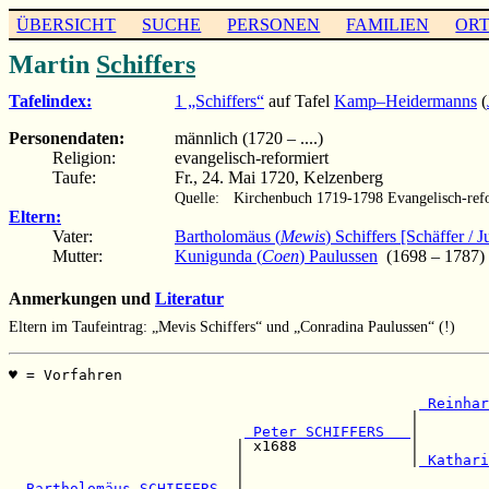
ÜBERSICHT
SUCHE
PERSONEN
FAMILIEN
OR
Martin
Schiffers
Tafelindex:
1 „Schiffers“
auf Tafel
Kamp–Heidermanns
(
Personendaten:
männlich (1720 – ....)
Religion:
evangelisch-reformiert
Taufe:
Fr., 24. Mai 1720, Kelzenberg
Quelle:
Kirchenbuch 1719-1798 Evangelisch-refo
Eltern:
Vater:
Bartholomäus (
Mewis
) Schiffers [Schäffer / J
Mutter:
Kunigunda (
Coen
) Paulussen
(1698 – 1787)
Anmerkungen und
Literatur
Eltern im Taufeintrag: „Mevis Schiffers“ und „Conradina Paulussen“ (!)
♥ = Vorfahren                                          
                                                       
 Reinhar
                                              |        
 Peter SCHIFFERS   
|        
                          | x1688             |        
                          |                   |
 Kathari
                          |                            
 Bartholomäus SCHIFFERS  
|
