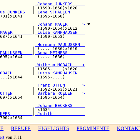
              
 Johann JUNKERS     
             | (1590-1650)x1620   

us JUNKERS   
|
 Lene SCHALLEN      
701)x1641      (1595-1668)        

              
 Johann MAGER      >
 ♥

             | (1590-1654)x1612   

MAGER        
|
 Luisa KAMPHAUSEN   
687)x1641      (1590-1653)        

 Hermann PAULUSSEN  
             | (....-1636)x1610   

PAULUSSEN    
|
 Anna MEINERS       
695)x1644      (....-1636)        

              
 Wilhelm MOBACH    >
             | (1585-....)x1620   

OBACH        
|
 Luisa KAMPHAUSEN   
...)x1644      (1595-....)        

              
 Franz OTTEN       >
             | (1592-1663)x1621   

OTTEN        
|
 Barbara ROELEN    >
697)x1654      (1595-1654)        

              
 Johann BECKERS     
             | x1634              

KERS         
|
 Judith             
TE
BERUFE
HIGHLIGHTS
PROMINENTE
KONTAK
ert
von F. H.