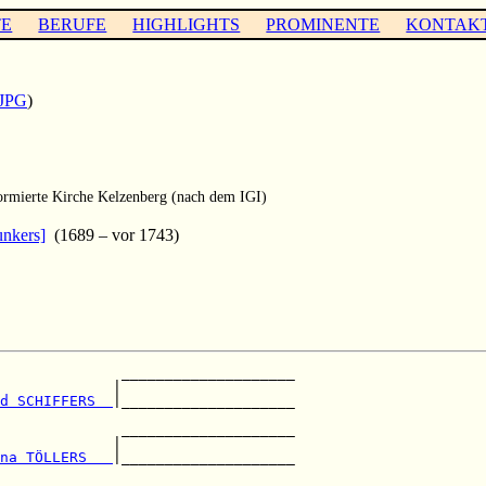
TE
BERUFE
HIGHLIGHTS
PROMINENTE
KONTAK
JPG
)
rmierte Kirche Kelzenberg (nach dem IGI)
unkers]
(1689 – vor 1743)
              ____________________

             |                    

d SCHIFFERS  
|____________________

                                  

              ____________________

             |                    

na TÖLLERS   
|____________________

                                  
