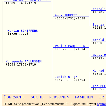
| (1689-1743)x1719        |                            
|                         |                            
|                         |                    
 Corneli
|                         |                   | (1620-1
|                         |
 Anna JUNKERS      
|

|                           (1660-1731)x1688  |        
|                                             |        
|                                             |
 Sophia 
|                                               (1615-1
|--
Martin SCHIFFERS
|  
(1720-....)
|                                                      
|                                              
 Arnold 
|                                             | (1620-1
|                          
 Paulus PAULUSSEN  
|

|                         | (1667-....)x1694  |        
|                         |                   |        
|                         |                   |
 Maria M
|                         |                     (1623-.
|
 Kunigunda PAULUSSEN     
|

  (1698-1787)x1719        |                            
                          |                            
                          |                    
 Konrad 
                          |                   | (1625-1
                          |
 Judith OTTEN      
|

                            (1672-....)x1694  |        
                                              |        
                                              |
 Ida BEC
ÜBERSICHT
SUCHE
PERSONEN
FAMILIEN
OR
HTML-Seite generiert von „Der Stammbaum 5“. Export und Layout
optimi