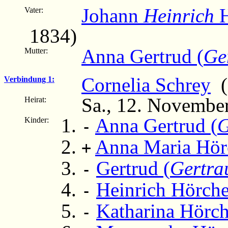
Johann
Heinrich
H
Vater:
1834)
Anna Gertrud (
Ge
Mutter:
Cornelia Schrey
(
Verbindung 1:
Sa., 12. Novembe
Heirat:
Anna Gertrud (
G
Kinder:
-
Anna Maria Hör
+
Gertrud (
Gertra
-
Heinrich Hörch
-
Katharina Hörc
-