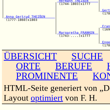
|                           
 Hermann THEIßEN     
|

|                          | (1744-1803)x1777    |     
|                          |                     |     
|                          |                     |
 Gert
|                          |                       (170
|
 Anna Gertrud THEIßEN     
|

  (1777-1860)x1803         |                           
                           |                           
                           |                      
 Fran
                           |                     | (169
                           |
 Margaretha FRANKEN  
|

                             (1743-....)x1777    |     
                                                 |     
                                                 |
 Enge
ÜBERSICHT
SUCHE
ORTE
BERUFE
PROMINENTE
KO
HTML-Seite generiert von „
Layout
optimiert
von F. H.