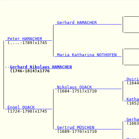
                                                       
                                                       
                                                 ______
                                                |      
 Gerhard HAMACHER          
|      
                    |                           |      
                    |                           |______
                    |                                  
 Peter HAMACHER    
|                                  
| (....-1789)x1745  |                                  
|                   |                            ______
|                   |                           |      
|                   |
 Maria Katharina NOTHOFEN  
|      
|                                               |      
|                                               |______
|--
Gerhard Nikolaus HAMACHER
|  
(1746-1814)x1776
|                                                      
|                                                
 Quiri
|                                               | (1644
|                    
 Nikolaus QUACK            
|

|                   | (1684-1751)x1710          |      
|                   |                           |      
|                   |                           |
 Katha
|                   |                             (1652
|
 Engel QUACK       
|

  (1724-1790)x1745  |                                  
                    |                                  
                    |                            
 Gerha
                    |                           | (1663
                    |
 Gertrud MÜSCHEN           
|

                      (1689-1770)x1710          |      
                                                |      