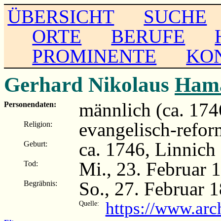
ÜBERSICHT
SUCHE
ORTE
BERUFE
PROMINENTE
KO
Gerhard Nikolaus
Ham
männlich (ca. 174
Personendaten:
evangelisch-refor
Religion:
ca. 1746, Linnich
Geburt:
Mi., 23. Februar 
Tod:
So., 27. Februar 
Begräbnis:
https://www.arc
Quelle: