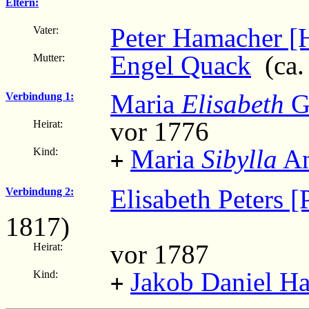
Eltern:
Peter Hamacher [
Vater:
Engel Quack
(ca.
Mutter:
Maria
Elisabeth
G
Verbindung 1:
vor 1776
Heirat:
Maria
Sibylla
An
Kind:
+
Elisabeth Peters [
Verbindung 2:
1817)
vor 1787
Heirat:
Jakob Daniel H
Kind:
+