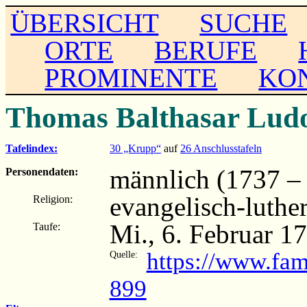
ÜBERSICHT
SUCHE
ORTE
BERUFE
PROMINENTE
KO
Thomas Balthasar Lud
Tafelindex:
30 „Krupp“
auf
26 Anschlusstafeln
männlich (1737 – .
Personendaten:
evangelisch-luthe
Religion:
Mi., 6. Februar 1
Taufe:
https://www.fam
Quelle:
899