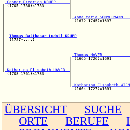
 Caspar Diedrich KRUPP      
|                         
| (1705-1738)x1733           |                         
|                            |                         
|                            |                         
|                            |
 Anna Maria SÜMMERMANN   
|                              (1672-1745)x1697       
|                                                      
|                                                      
|                                                      
|--
Thomas Balthasar Ludolf KRUPP
|  
(1737-....)
|                                                      
|                                                      
|                                                      
|                             
 Thomas HAVER            
|                            | (1665-1726)x1691        
|                            |                         
|                            |                         
|
 Katharina Elisabeth HAVER  
|                         
  (1708-1761)x1733           |                         
                             |                         
                             |                         
                             |
 Katharina Elisabeth WIEM
                               (1664-1727)x1691        
                                                       
ÜBERSICHT
SUCHE
ORTE
BERUFE