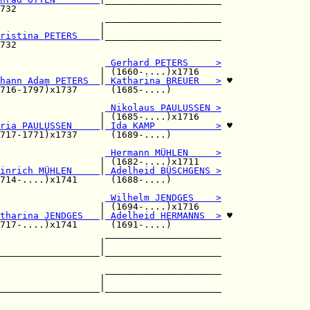
732                                     

                   _____________________

                  |                     

ristina PETERS    
|_____________________

732                                     

                   
 Gerhard PETERS     >
                  | (1660-....)x1716    

hann Adam PETERS  
|
 Katharina BREUER   >
 ♥

716-1797)x1737      (1685-....)         

                   
 Nikolaus PAULUSSEN >
                  | (1685-....)x1716    

ria PAULUSSEN     
|
 Ida KAMP           >
 ♥

717-1771)x1737      (1689-....)         

 Hermann MÜHLEN     >
                  | (1682-....)x1711    

inrich MÜHLEN     
|
 Adelheid BÜSCHGENS >
714-....)x1741      (1688-....)         

                   
 Wilhelm JENDGES    >
                  | (1694-....)x1716    

tharina JENDGES   
|
 Adelheid HERMANNS  >
 ♥

717-....)x1741      (1691-....)         

                   _____________________

                  |                     

__________________|_____________________

                                        

                   _____________________

                  |                     

__________________|_____________________
