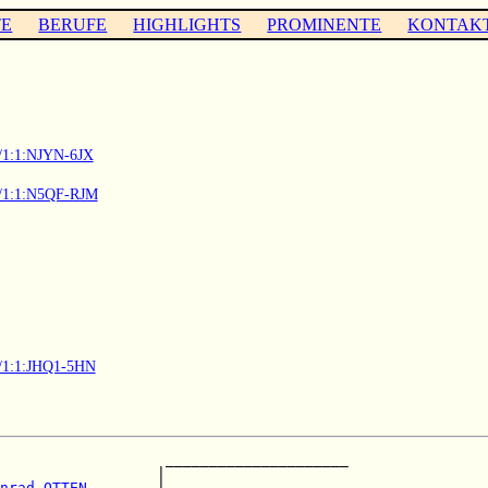
TE
BERUFE
HIGHLIGHTS
PROMINENTE
KONTAK
3/1:1:NJYN-6JX
03/1:1:N5QF-RJM
03/1:1:JHQ1-5HN
                   _____________________

                  |                     

nrad OTTEN        
|_____________________
