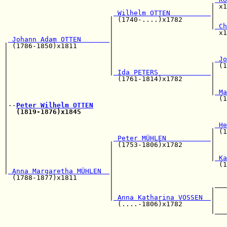
                                                   | x1
 Wilhelm OTTEN          
|   
                          | (1740-....)x1782       |   
                          |                        |
 Ch
                          |                          x1
 Johann Adam OTTEN       
|

| (1786-1850)x1811        |                            
|                         |                            
|                         |                         
 Jo
|                         |                        | (1
|                         |
 Ida PETERS             
|

|                           (1761-1814)x1782       |   
|                                                  |   
|                                                  |
 Ma
|                                                    (1
|--
Peter Wilhelm OTTEN
|  
(1819-1876)x1845
|                                                      
|                                                   
 He
|                                                  | (1
|                          
 Peter MÜHLEN           
|

|                         | (1753-1806)x1782       |   
|                         |                        |   
|                         |                        |
 Ka
|                         |                          (1
|
 Anna Margaretha MÜHLEN  
|                            
  (1788-1877)x1811        |                            
                          |                         ___
                          |                        |   
                          |
 Anna Katharina VOSSEN  
|   
                            (....-1806)x1782       |   
                                                   |___