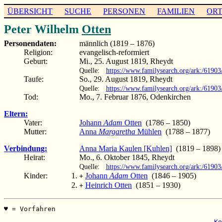
ÜBERSICHT
SUCHE
PERSONEN
FAMILIEN
OR
Peter Wilhelm
Otten
Personendaten:
männlich (1819 – 1876)
Religion:
evangelisch-reformiert
Geburt:
Mi., 25. August 1819, Rheydt
Quelle:
https://www.familysearch.org/ark:/6190
Taufe:
So., 29. August 1819, Rheydt
Quelle:
https://www.familysearch.org/ark:/619
Tod:
Mo., 7. Februar 1876, Odenkirchen
Eltern:
Vater:
Johann
Adam
Otten
(1786 – 1850)
Mutter:
Anna
Margaretha
Mühlen
(1788 – 1877)
Verbindung:
Anna Maria Kaulen [Kuhlen]
(1819 – 1898)
Heirat:
Mo., 6. Oktober 1845, Rheydt
Quelle:
https://www.familysearch.org/ark:/619
Kinder:
Johann
Adam
Otten
(1846 – 1905)
+
Heinrich Otten
(1851 – 1930)
+
♥ = Vorfahren                                          
                                                       
 Ko