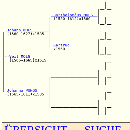
                                            |  

                                          __|__

                                         |     

 Bartholomäus MOLS  
|   __

                    | (1530-1612)x1560   |  |  

                    |                    |__|__

                    |                          

 Johann MOLS       
|                        __

| (1560-1627)x1585  |                       |  

|                   |                     __|__

|                   |                    |     

|                   |
 Gertrud            
|   __

|                     x1560              |  |  

|                                        |__|__

|--
Veit MOLS
|  
(1585-1665)x1615
                          __

|                                           |  

|                                         __|__

|                                        |     

|                    ____________________|   __

|                   |                    |  |  

|                   |                    |__|__

|                   |                          

|
 Johanna PUNGS     
|                        __

  (1565-1611)x1585  |                       |  

                    |                     __|__

                    |                    |     

                    |____________________|   __

                                         |  |  

                                         |__|__

ÜBERSICHT
SUCHE