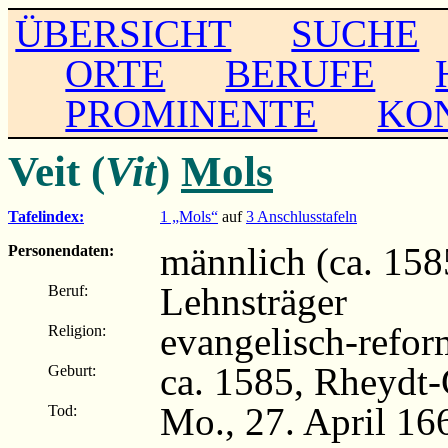
ÜBERSICHT
SUCHE
ORTE
BERUFE
PROMINENTE
KO
Veit (
Vit
)
Mols
Tafelindex:
1 „Mols“
auf
3 Anschlusstafeln
männlich (ca. 158
Personendaten:
Lehnsträger
Beruf:
evangelisch-refor
Religion:
ca. 1585, Rheydt
Geburt:
Mo., 27. April 1
Tod: