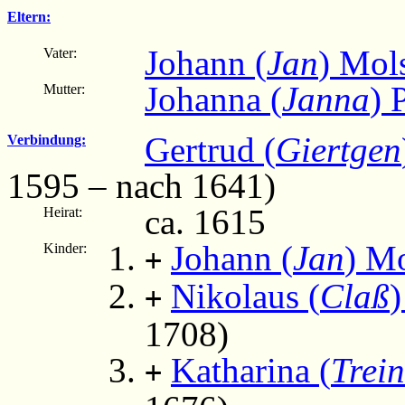
Eltern:
Johann (
Jan
) Mol
Vater:
Johanna (
Janna
) 
Mutter:
Gertrud (
Giertgen
Verbindung:
1595 – nach 1641)
ca. 1615
Heirat:
Johann (
Jan
) M
Kinder:
+
Nikolaus (
Claß
)
+
1708)
Katharina (
Trein
+