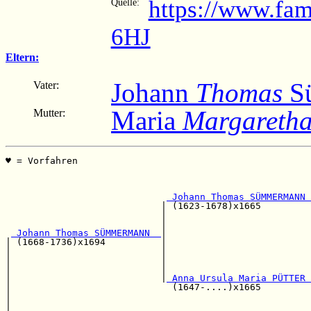
https://www.fam
Quelle:
6HJ
Eltern:
Johann
Thomas
S
Vater:
Maria
Margareth
Mutter:
♥ = Vorfahren                                          
                                                       
                                                       
                                                       
 Johann Thomas SÜMMERMANN 
                            | (1623-1678)x1665         
                            |                          
                            |                          
 Johann Thomas SÜMMERMANN  
|

| (1668-1736)x1694          |                          
|                           |                          
|                           |                          
|                           |                          
|                           |
 Anna Ursula Maria PÜTTER 
|                             (1647-....)x1665         
|                                                      
|                                                      