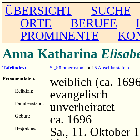
ÜBERSICHT
SUCHE
ORTE
BERUFE
PROMINENTE
KO
Anna Katharina
Elisab
Tafelindex:
5 „Sümmermann“
auf
5 Anschlusstafeln
weiblich (ca. 169
Personendaten:
evangelisch
Religion:
unverheiratet
Familienstand:
ca. 1696
Geburt:
Sa., 11. Oktober 1
Begräbnis: