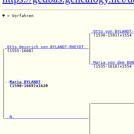
♥ = Vorfahren                                          
                                                       
                                                       
 Otto von BYLANDT-
                                    | (1530-1591)x1554 
                                    |                  
                                    |                  
 Otto Heinrich von BYLANDT-RHEYDT  
|                  
| (1555-1608)                       |                  
|                                   |                  
|                                   |                  
|                                   |
 Maria von dem BON
|                                     (1535-1616)x1554 
|                                                      
|                                                      
|                                                      
|--
Maria BYLANDT
|  
(1590-1669)x1620
                                    
|                                                      
|                                                      
|                                                      
|                                    __________________
|                                   |                  
|                                   |                  
|                                   |                  
|
  N.                               
|                  
                                    |                  
                                    |                  
                                    |                  
                                    |__________________