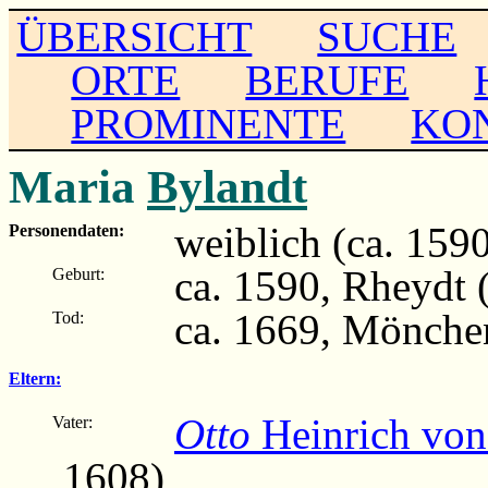
ÜBERSICHT
SUCHE
ORTE
BERUFE
PROMINENTE
KO
Maria
Bylandt
weiblich (ca. 1590
Personendaten:
ca. 1590, Rheydt 
Geburt:
ca. 1669, Mönche
Tod:
Eltern:
Otto
Heinrich von
Vater:
1608)