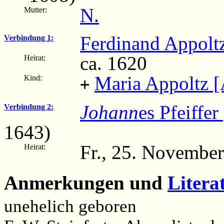
N.
Mutter:
Ferdinand Appolt
Verbindung 1:
ca. 1620
Heirat:
Maria Appoltz [
Kind:
+
Johann
es Pfeiffer
Verbindung 2:
1643)
Fr., 25. Novembe
Heirat:
Anmerkungen und
Litera
unehelich geboren